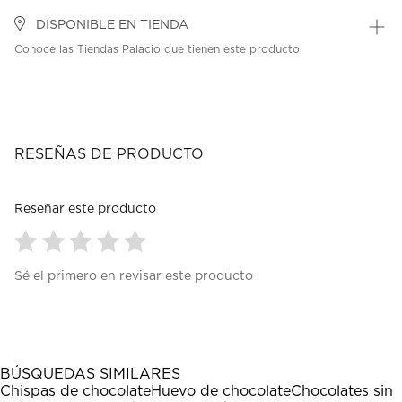
DISPONIBLE EN TIENDA
Conoce las Tiendas Palacio que tienen este producto.
RESEÑAS DE PRODUCTO
Reseñar este producto
Seleccionar
Seleccionar
Seleccionar
Seleccionar
Seleccionar
Sé el primero en revisar este producto
para
para
para
para
para
calificar
calificar
calificar
calificar
calificar
el
el
el
el
el
artículo
artículo
artículo
artículo
artículo
con
con
con
con
con
1
2
3
4
5
BÚSQUEDAS SIMILARES
estrella
estrellas.
estrellas.
estrellas.
estrellas.
Chispas de chocolate
Huevo de chocolate
Chocolates sin
Esta
Esta
Esta
Esta
Esta