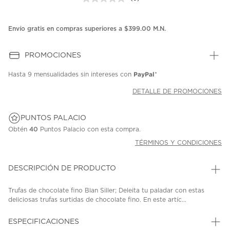
Sin
puntuación.
Enlace
en
Envío gratis en compras superiores a $399.00 M.N.
la
misma
página.
PROMOCIONES
PayPal
Hasta
9 mensualidades
sin intereses con
*
DETALLE DE PROMOCIONES
PUNTOS PALACIO
Obtén
40
Puntos Palacio con esta compra.
TÉRMINOS Y CONDICIONES
DESCRIPCIÓN DE PRODUCTO
Trufas de chocolate fino Blan Siller; Deleita tu paladar con estas
deliciosas trufas surtidas de chocolate fino. En este artíc...
ESPECIFICACIONES