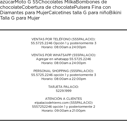
azúcar
Moto G 55
Chocolates Milka
Bombones de
acción
acción
acción
acción
acción
chocolate
Cobertura de chocolate
Pulsera Fina con
abrirá
abrirá
abrirá
abrirá
abrirá
Diamantes para Mujer
Calcetines talla G para niño
Bikini
el
el
el
el
el
Talla G para Mujer
formulario
formulario
formulario
formulario
formulario
de
de
de
de
de
envío.
envío.
envío.
envío.
envío.
VENTAS POR TELÉFONO (555PALACIO):
55.5725.2246
Opción 1 y posteriormente 3
Horario: 08:00am a 24:00pm
VENTAS POR WHATSAPP (555PALACIO):
Agregar en whatsapp 55.5725.2246
Horario: 08:00am a 24:00pm
PERSONAL SHOPPING (555PALACIO):
55.5725.2246
opción 1 y posteriormente 3
Horario: 08:00am a 22:00pm
TARJETA PALACIO:
5229.1999
ATENCIÓN A CLIENTES
elpalaciodehierro.com (555PALACIO)
5557252246
opción 1 y posteriormente 2
Horario: 09:00am a 21:00pm