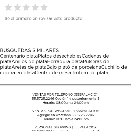
Seleccionar
Seleccionar
Seleccionar
Seleccionar
Seleccionar
Sé el primero en revisar este producto
para
para
para
para
para
calificar
calificar
calificar
calificar
calificar
el
el
el
el
el
artículo
artículo
artículo
artículo
artículo
con
con
con
con
con
1
2
3
4
5
BÚSQUEDAS SIMILARES
estrella
estrellas.
estrellas.
estrellas.
estrellas.
Centenario plata
Platos desechables
Cadenas de
Esta
Esta
Esta
Esta
Esta
plata
Anillos de plata
Herradura plata
Pulseras de
acción
acción
acción
acción
acción
plata
Aretes de plata
Bajo plató de porcelana
Cuchillo de
abrirá
abrirá
abrirá
abrirá
abrirá
cocina en plata
Centro de mesa frutero de plata
el
el
el
el
el
formulario
formulario
formulario
formulario
formulario
de
de
de
de
de
envío.
envío.
envío.
envío.
envío.
VENTAS POR TELÉFONO (555PALACIO):
55.5725.2246
Opción 1 y posteriormente 3
Horario: 08:00am a 24:00pm
VENTAS POR WHATSAPP (555PALACIO):
Agregar en whatsapp 55.5725.2246
Horario: 08:00am a 24:00pm
PERSONAL SHOPPING (555PALACIO):