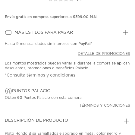
Sin
puntuación.
Enlace
en
Envío gratis en compras superiores a $399.00 M.N.
la
misma
página.
MÁS ESTILOS PARA PAGAR
PayPal
Hasta
9 mensualidades
sin intereses con
*
DETALLE DE PROMOCIONES
Los montos mostrados pueden variar si durante la compra se aplican
descuentos, promociones o beneficios Palacio
*Consulta términos y condiciones
PUNTOS PALACIO
Obtén
60
Puntos Palacio con esta compra.
TÉRMINOS Y CONDICIONES
DESCRIPCIÓN DE PRODUCTO
Plato Hondo Bisa Esmaltados elaborado en metal, color negro y