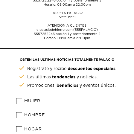
55.5725.2246
opción 1 y posteriormente 3
Horario: 08:00am a 22:00pm
TARJETA PALACIO:
5229.1999
ATENCIÓN A CLIENTES
elpalaciodehierro.com (555PALACIO)
5557252246
opción 1 y posteriormente 2
Horario: 09:00am a 21:00pm
OBTÉN LAS ÚLTIMAS NOTICIAS TOTALMENTE PALACIO
descuentos especiales
Regístrate y recibe
.
tendencias
Las últimas
y noticias.
beneficios
Promociones,
y eventos únicos.
MUJER
HOMBRE
HOGAR