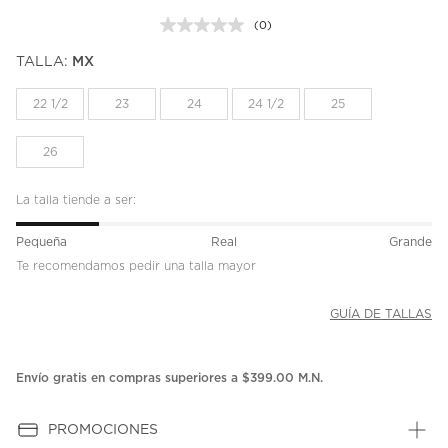
(0)
Sin
puntuación.
TALLA:
MX
Enlace
en
la
22 1/2
23
24
24 1/2
25
misma
página.
26
La talla tiende a ser:
Pequeña
Real
Grande
Te recomendamos pedir una talla mayor
GUÍA DE TALLAS
Envío gratis en compras superiores a $399.00 M.N.
PROMOCIONES