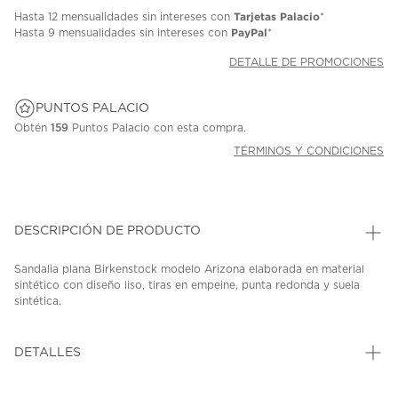
Tarjetas Palacio
Hasta
12 mensualidades
sin intereses con
*
PayPal
Hasta
9 mensualidades
sin intereses con
*
DETALLE DE PROMOCIONES
PUNTOS PALACIO
Obtén
159
Puntos Palacio con esta compra.
TÉRMINOS Y CONDICIONES
DESCRIPCIÓN DE PRODUCTO
Sandalia plana Birkenstock modelo Arizona elaborada en material
sintético con diseño liso, tiras en empeine, punta redonda y suela
sintética.
SKU: 45436680
MODEL: 1031259
DETALLES