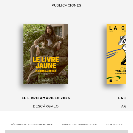
PUBLICACIONES
EL LIBRO AMARILLO 2026
LA GAC
DESCÁRGALO
AGOS
TÉRMINOS Y CONDICIONES
AVISO DE PRIVACIDAD
POLITICAS