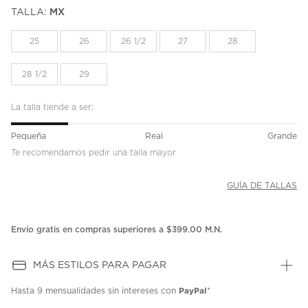
puntuación.
TALLA:
MX
Enlace
en
la
25
26
26 1/2
27
28
misma
página.
28 1/2
29
La talla tiende a ser:
Pequeña
Real
Grande
Te recomendamos pedir una talla mayor
GUÍA DE TALLAS
Envío gratis en compras superiores a $399.00 M.N.
MÁS ESTILOS PARA PAGAR
PayPal
Hasta
9 mensualidades
sin intereses con
*