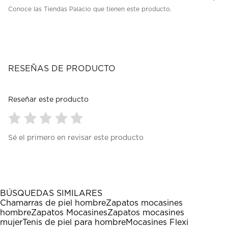
Conoce las Tiendas Palacio que tienen este producto.
RESEÑAS DE PRODUCTO
Reseñar este producto
Seleccionar
Seleccionar
Seleccionar
Seleccionar
Seleccionar
Sé el primero en revisar este producto
para
para
para
para
para
calificar
calificar
calificar
calificar
calificar
el
el
el
el
el
artículo
artículo
artículo
artículo
artículo
con
con
con
con
con
1
2
3
4
5
BÚSQUEDAS SIMILARES
estrella
estrellas.
estrellas.
estrellas.
estrellas.
Chamarras de piel hombre
Zapatos mocasines
Esta
Esta
Esta
Esta
Esta
hombre
Zapatos Mocasines
Zapatos mocasines
acción
acción
acción
acción
acción
mujer
Tenis de piel para hombre
Mocasines Flexi
abrirá
abrirá
abrirá
abrirá
abrirá