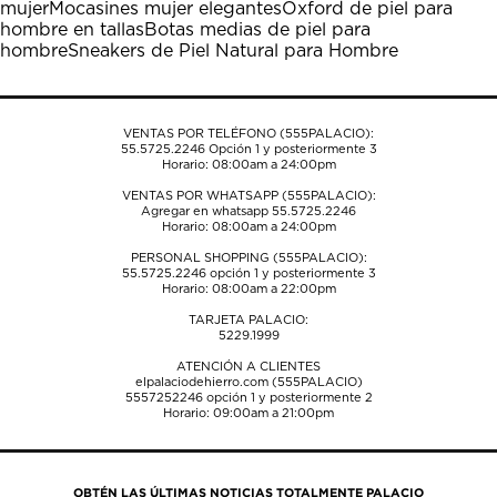
mujer
Mocasines mujer elegantes
Oxford de piel para
el
el
el
el
el
hombre en tallas
Botas medias de piel para
formulario
formulario
formulario
formulario
formulario
hombre
Sneakers de Piel Natural para Hombre
de
de
de
de
de
envío.
envío.
envío.
envío.
envío.
VENTAS POR TELÉFONO (555PALACIO):
55.5725.2246
Opción 1 y posteriormente 3
Horario: 08:00am a 24:00pm
VENTAS POR WHATSAPP (555PALACIO):
Agregar en whatsapp 55.5725.2246
Horario: 08:00am a 24:00pm
PERSONAL SHOPPING (555PALACIO):
55.5725.2246
opción 1 y posteriormente 3
Horario: 08:00am a 22:00pm
TARJETA PALACIO:
5229.1999
ATENCIÓN A CLIENTES
elpalaciodehierro.com (555PALACIO)
5557252246
opción 1 y posteriormente 2
Horario: 09:00am a 21:00pm
OBTÉN LAS ÚLTIMAS NOTICIAS TOTALMENTE PALACIO