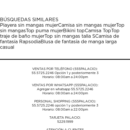
artículo
artículo
artículo
artículo
artículo
con
con
con
con
con
1
2
3
4
5
BÚSQUEDAS SIMILARES
estrella
estrellas.
estrellas.
estrellas.
estrellas.
Playera sin mangas mujer
Camisa sin mangas mujer
Top
Esta
Esta
Esta
Esta
Esta
sin mangas
Top puma mujer
Bikini top
Camisa Top
Top
acción
acción
acción
acción
acción
traje de baño mujer
Top sin mangas talla S
Camisa de
abrirá
abrirá
abrirá
abrirá
abrirá
fantasía Rapsodia
Blusa de fantasía de manga larga
el
el
el
el
el
casual
formulario
formulario
formulario
formulario
formulario
de
de
de
de
de
envío.
envío.
envío.
envío.
envío.
VENTAS POR TELÉFONO (555PALACIO):
55.5725.2246
Opción 1 y posteriormente 3
Horario: 08:00am a 24:00pm
VENTAS POR WHATSAPP (555PALACIO):
Agregar en whatsapp 55.5725.2246
Horario: 08:00am a 24:00pm
PERSONAL SHOPPING (555PALACIO):
55.5725.2246
opción 1 y posteriormente 3
Horario: 08:00am a 22:00pm
TARJETA PALACIO:
5229.1999
ATENCIÓN A CLIENTES