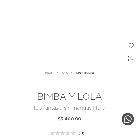
MUJER
ROPA
TOPS Y BODIES
BIMBA Y LOLA
Top fantasía sin mangas Mujer
$3,400.00
(0)
Sin