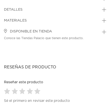
DETALLES
MATERIALES
DISPONIBLE EN TIENDA
Conoce las Tiendas Palacio que tienen este producto.
RESEÑAS DE PRODUCTO
Reseñar este producto
Seleccionar
Seleccionar
Seleccionar
Seleccionar
Seleccionar
Sé el primero en revisar este producto
para
para
para
para
para
calificar
calificar
calificar
calificar
calificar
el
el
el
el
el