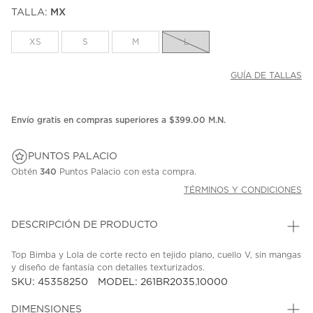
puntuación.
TALLA:
MX
Enlace
en
la
XS
S
M
L
misma
página.
GUÍA DE TALLAS
Envío gratis en compras superiores a $399.00 M.N.
PUNTOS PALACIO
Obtén
340
Puntos Palacio con esta compra.
TÉRMINOS Y CONDICIONES
DESCRIPCIÓN DE PRODUCTO
Top Bimba y Lola de corte recto en tejido plano, cuello V, sin mangas
y diseño de fantasía con detalles texturizados.
SKU: 45358250
MODEL: 261BR2035.10000
DIMENSIONES