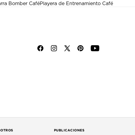
rra Bomber Café
Playera de Entrenamiento Café
f
i
p
y
SOTROS
PUBLICACIONES