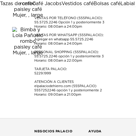
Esta
Esta
Esta
Esta
Esta
Tazas de cafe
Café Jacobs
Vestidos café
Bolsas café
Labial
acción
acción
acción
acción
acción
abrirá
abrirá
abrirá
abrirá
abrirá
el
el
el
el
el
VENTAS POR TELÉFONO (555PALACIO):
55.5725.2246
Opción 1 y posteriormente 3
formulario
formulario
formulario
formulario
formulario
Horario: 08:00am a 24:00pm
de
de
de
de
de
envío.
envío.
envío.
envío.
envío.
VENTAS POR WHATSAPP (555PALACIO):
Agregar en whatsapp 55.5725.2246
Horario: 08:00am a 24:00pm
PERSONAL SHOPPING (555PALACIO):
55.5725.2246
opción 1 y posteriormente 3
Horario: 08:00am a 22:00pm
TARJETA PALACIO:
5229.1999
ATENCIÓN A CLIENTES
elpalaciodehierro.com (555PALACIO)
5557252246
opción 1 y posteriormente 2
Horario: 09:00am a 21:00pm
NEGOCIOS PALACIO
AYUDA