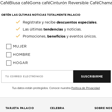
 Café
Blusa café
Gorra café
Cinturón Reversible Café
Chama
OBTÉN LAS ÚLTIMAS NOTICIAS TOTALMENTE PALACIO
descuentos especiales
Regístrate y recibe
.
tendencias
Las últimas
y noticias.
beneficios
Promociones,
y eventos únicos.
MUJER
HOMBRE
HOGAR
SUSCRIBIRME
TU CORREO ELECTRÓNICO
Tus datos están protegidos. Conoce nuestra
Política de Privacidad
TARJETA PALACIO
CELEBRA
SOBRE NO