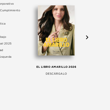
rporativo
e Cumplimiento
tica
abajo
ual 2025
dad
Búsqueda
LA 
EL LIBRO AMARILLO 2026
AG
DESCÁRGALO