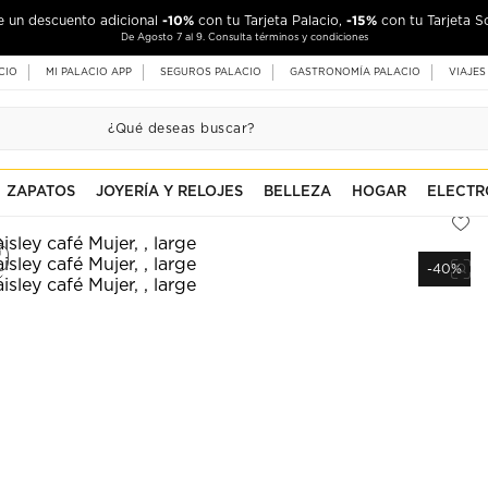
-10%
-15%
de un descuento adicional
con tu Tarjeta Palacio,
con tu Tarjeta S
De Agosto 7 al 9. Consulta términos y condiciones
CIO
MI PALACIO APP
SEGUROS PALACIO
GASTRONOMÍA PALACIO
VIAJES
ZAPATOS
JOYERÍA Y RELOJES
BELLEZA
HOGAR
ELECTR
-40%