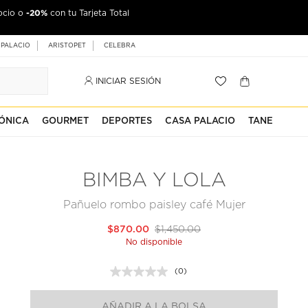
-20%
ocio o
con tu Tarjeta Total
 PALACIO
ARISTOPET
CELEBRA
INICIAR SESIÓN
ÓNICA
GOURMET
DEPORTES
CASA PALACIO
TANE
BIMBA Y LOLA
Pañuelo rombo paisley café Mujer
$870.00
$1,450.00
No disponible
(0)
Sin
puntuación.
Enlace
AÑADIR A LA BOLSA