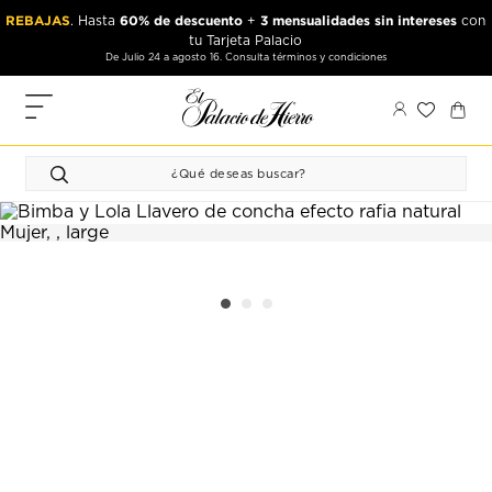
Ir
Ir
REBAJAS
60% de descuento
3 mensualidades sin intereses
. Hasta
+
con
al
al
tu Tarjeta Palacio
contenido
contenido
De Julio 24 a agosto 16. Consulta términos y condiciones
principal
de
pie
MIS
de
PEDIDOS
página
FAVORITOS
PERFIL
DIRECCIONES
MÉTODOS
DE PAGO
CERRAR
SESIÓN