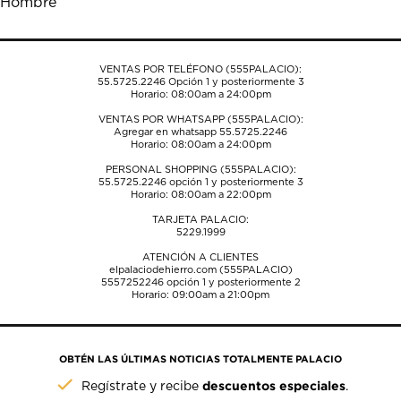
Hombre
formulario
formulario
formulario
formulario
formulario
de
de
de
de
de
envío.
envío.
envío.
envío.
envío.
VENTAS POR TELÉFONO (555PALACIO):
55.5725.2246
Opción 1 y posteriormente 3
Horario: 08:00am a 24:00pm
VENTAS POR WHATSAPP (555PALACIO):
Agregar en whatsapp 55.5725.2246
Horario: 08:00am a 24:00pm
PERSONAL SHOPPING (555PALACIO):
55.5725.2246
opción 1 y posteriormente 3
Horario: 08:00am a 22:00pm
TARJETA PALACIO:
5229.1999
ATENCIÓN A CLIENTES
elpalaciodehierro.com (555PALACIO)
5557252246
opción 1 y posteriormente 2
Horario: 09:00am a 21:00pm
OBTÉN LAS ÚLTIMAS NOTICIAS TOTALMENTE PALACIO
descuentos especiales
Regístrate y recibe
.