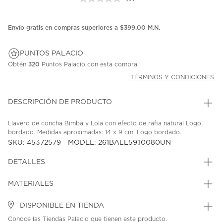
Sin
puntuación.
Enlace
en
Envío gratis en compras superiores a $399.00 M.N.
la
misma
página.
PUNTOS PALACIO
Obtén
320
Puntos Palacio con esta compra.
TÉRMINOS Y CONDICIONES
DESCRIPCIÓN DE PRODUCTO
Llavero de concha Bimba y Lola con efecto de rafia natural Logo
bordado. Medidas aproximadas: 14 x 9 cm. Logo bordado.
SKU: 45372579
MODEL: 261BALL59.10080UN
DETALLES
MATERIALES
DISPONIBLE EN TIENDA
Conoce las Tiendas Palacio que tienen este producto.