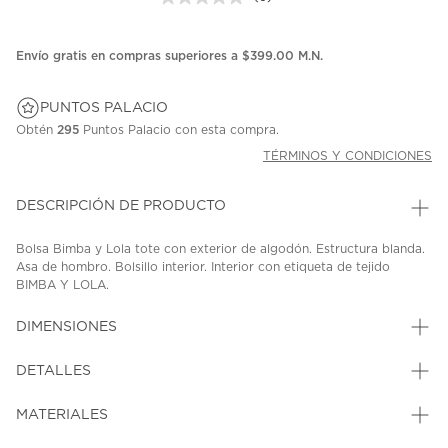
Sin
puntuación.
Enlace
en
Envío gratis en compras superiores a $399.00 M.N.
la
misma
página.
PUNTOS PALACIO
Obtén
295
Puntos Palacio con esta compra.
TÉRMINOS Y CONDICIONES
DESCRIPCIÓN DE PRODUCTO
Bolsa Bimba y Lola tote con exterior de algodón. Estructura blanda.
Asa de hombro. Bolsillo interior. Interior con etiqueta de tejido
BIMBA Y LOLA.
SKU: 45324635
MODEL: 261BBWJ3U.11060UN
DIMENSIONES
DETALLES
MATERIALES