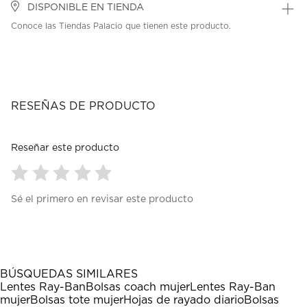
DISPONIBLE EN TIENDA
Conoce las Tiendas Palacio que tienen este producto.
RESEÑAS DE PRODUCTO
Reseñar este producto
Seleccionar
Seleccionar
Seleccionar
Seleccionar
Seleccionar
Sé el primero en revisar este producto
para
para
para
para
para
calificar
calificar
calificar
calificar
calificar
el
el
el
el
el
artículo
artículo
artículo
artículo
artículo
con
con
con
con
con
1
2
3
4
5
BÚSQUEDAS SIMILARES
estrella
estrellas.
estrellas.
estrellas.
estrellas.
Lentes Ray-Ban
Bolsas coach mujer
Lentes Ray-Ban
Esta
Esta
Esta
Esta
Esta
mujer
Bolsas tote mujer
Hojas de rayado diario
Bolsas
acción
acción
acción
acción
acción