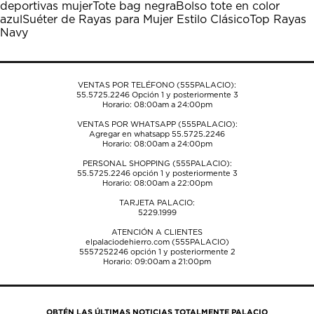
deportivas mujer
Tote bag negra
Bolso tote en color
abrirá
abrirá
abrirá
abrirá
abrirá
azul
Suéter de Rayas para Mujer Estilo Clásico
Top Rayas
el
el
el
el
el
Navy
formulario
formulario
formulario
formulario
formulario
de
de
de
de
de
envío.
envío.
envío.
envío.
envío.
VENTAS POR TELÉFONO (555PALACIO):
55.5725.2246
Opción 1 y posteriormente 3
Horario: 08:00am a 24:00pm
VENTAS POR WHATSAPP (555PALACIO):
Agregar en whatsapp 55.5725.2246
Horario: 08:00am a 24:00pm
PERSONAL SHOPPING (555PALACIO):
55.5725.2246
opción 1 y posteriormente 3
Horario: 08:00am a 22:00pm
TARJETA PALACIO:
5229.1999
ATENCIÓN A CLIENTES
elpalaciodehierro.com (555PALACIO)
5557252246
opción 1 y posteriormente 2
Horario: 09:00am a 21:00pm
OBTÉN LAS ÚLTIMAS NOTICIAS TOTALMENTE PALACIO