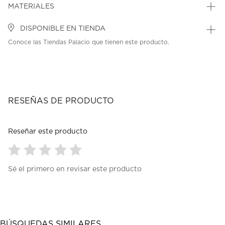
MATERIALES
DISPONIBLE EN TIENDA
Conoce las Tiendas Palacio que tienen este producto.
RESEÑAS DE PRODUCTO
Reseñar este producto
Seleccionar
Seleccionar
Seleccionar
Seleccionar
Seleccionar
Sé el primero en revisar este producto
para
para
para
para
para
calificar
calificar
calificar
calificar
calificar
el
el
el
el
el
artículo
artículo
artículo
artículo
artículo
con
con
con
con
con
1
2
3
4
5
BÚSQUEDAS SIMILARES