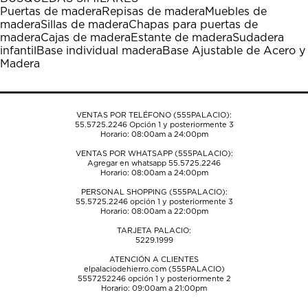
estrella
estrellas.
estrellas.
estrellas.
estrellas.
Puertas de madera
Repisas de madera
Muebles de
Esta
Esta
Esta
Esta
Esta
madera
Sillas de madera
Chapas para puertas de
acción
acción
acción
acción
acción
madera
Cajas de madera
Estante de madera
Sudadera
abrirá
abrirá
abrirá
abrirá
abrirá
infantil
Base individual madera
Base Ajustable de Acero y
el
el
el
el
el
Madera
formulario
formulario
formulario
formulario
formulario
de
de
de
de
de
envío.
envío.
envío.
envío.
envío.
VENTAS POR TELÉFONO (555PALACIO):
55.5725.2246
Opción 1 y posteriormente 3
Horario: 08:00am a 24:00pm
VENTAS POR WHATSAPP (555PALACIO):
Agregar en whatsapp 55.5725.2246
Horario: 08:00am a 24:00pm
PERSONAL SHOPPING (555PALACIO):
55.5725.2246
opción 1 y posteriormente 3
Horario: 08:00am a 22:00pm
TARJETA PALACIO:
5229.1999
ATENCIÓN A CLIENTES
elpalaciodehierro.com (555PALACIO)
5557252246
opción 1 y posteriormente 2
Horario: 09:00am a 21:00pm