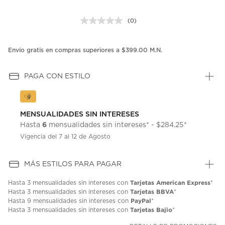
(0)
Sin
puntuación.
Enlace
en
Envío gratis en compras superiores a $399.00 M.N.
la
misma
página.
PAGA CON ESTILO
MENSUALIDADES SIN INTERESES
6
Hasta
mensualidades sin intereses* - $284.25*
Vigencia del 7 al 12 de Agosto
MÁS ESTILOS PARA PAGAR
Tarjetas American Express
Hasta
3 mensualidades
sin intereses con
*
Tarjetas BBVA
Hasta
3 mensualidades
sin intereses con
*
PayPal
Hasta
9 mensualidades
sin intereses con
*
Tarjetas Bajio
Hasta
3 mensualidades
sin intereses con
*