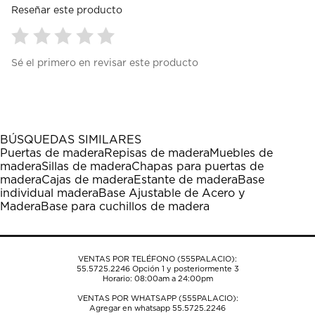
Reseñar este producto
Seleccionar
Seleccionar
Seleccionar
Seleccionar
Seleccionar
Sé el primero en revisar este producto
para
para
para
para
para
calificar
calificar
calificar
calificar
calificar
el
el
el
el
el
artículo
artículo
artículo
artículo
artículo
con
con
con
con
con
1
2
3
4
5
BÚSQUEDAS SIMILARES
estrella
estrellas.
estrellas.
estrellas.
estrellas.
Puertas de madera
Repisas de madera
Muebles de
Esta
Esta
Esta
Esta
Esta
madera
Sillas de madera
Chapas para puertas de
acción
acción
acción
acción
acción
madera
Cajas de madera
Estante de madera
Base
abrirá
abrirá
abrirá
abrirá
abrirá
individual madera
Base Ajustable de Acero y
el
el
el
el
el
Madera
Base para cuchillos de madera
formulario
formulario
formulario
formulario
formulario
de
de
de
de
de
envío.
envío.
envío.
envío.
envío.
VENTAS POR TELÉFONO (555PALACIO):
55.5725.2246
Opción 1 y posteriormente 3
Horario: 08:00am a 24:00pm
VENTAS POR WHATSAPP (555PALACIO):
Agregar en whatsapp 55.5725.2246