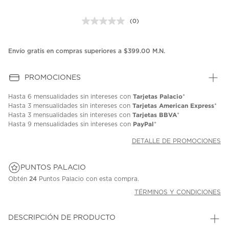
(0)
Sin
puntuación.
Enlace
en
Envío gratis en compras superiores a $399.00 M.N.
la
misma
página.
PROMOCIONES
Tarjetas Palacio
Hasta
6 mensualidades
sin intereses con
*
Tarjetas American Express
Hasta
3 mensualidades
sin intereses con
*
Tarjetas BBVA
Hasta
3 mensualidades
sin intereses con
*
PayPal
Hasta
9 mensualidades
sin intereses con
*
DETALLE DE PROMOCIONES
PUNTOS PALACIO
Obtén
24
Puntos Palacio con esta compra.
TÉRMINOS Y CONDICIONES
DESCRIPCIÓN DE PRODUCTO