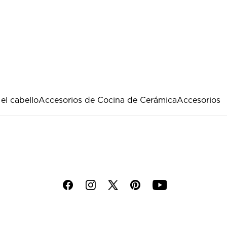
el cabello
Accesorios de Cocina de Cerámica
Accesorios
f
i
p
y