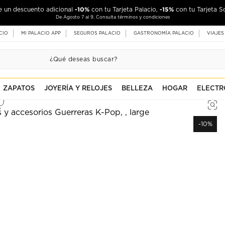
-10%
-15%
de un descuento adicional
con tu Tarjeta Palacio,
con tu Tarjeta S
De Agosto 7 al 9. Consulta términos y condiciones
CIO
MI PALACIO APP
SEGUROS PALACIO
GASTRONOMÍA PALACIO
VIAJES
ZAPATOS
JOYERÍA Y RELOJES
BELLEZA
HOGAR
ELECTR
-10%