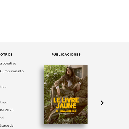
SOTROS
PUBLICACIONES
rporativo
e Cumplimiento
tica
abajo
ual 2025
dad
Búsqueda