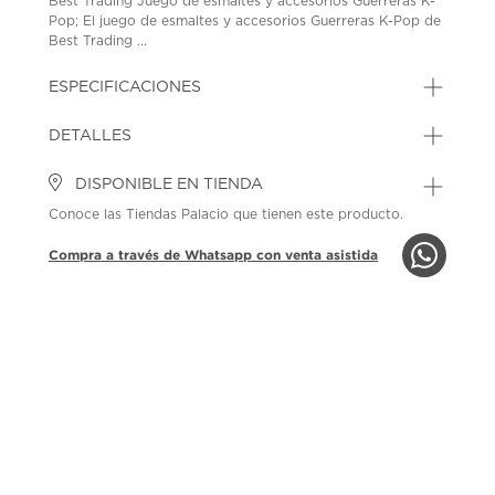
Best Trading Juego de esmaltes y accesorios Guerreras K-
Pop; El juego de esmaltes y accesorios Guerreras K-Pop de
Best Trading ...
ESPECIFICACIONES
DETALLES
DISPONIBLE EN TIENDA
Conoce las Tiendas Palacio que tienen este producto.
Compra a través de Whatsapp con venta asistida