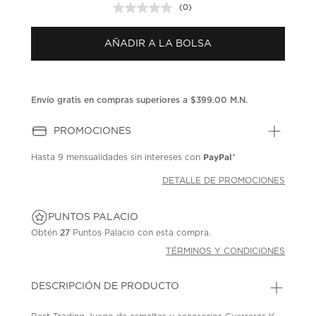
(0)
Sin
puntuación.
Enlace
AÑADIR A LA BOLSA
en
la
misma
página.
Envío gratis en compras superiores a $399.00 M.N.
PROMOCIONES
PayPal
Hasta
9 mensualidades
sin intereses con
*
DETALLE DE PROMOCIONES
PUNTOS PALACIO
Obtén
27
Puntos Palacio con esta compra.
TÉRMINOS Y CONDICIONES
DESCRIPCIÓN DE PRODUCTO