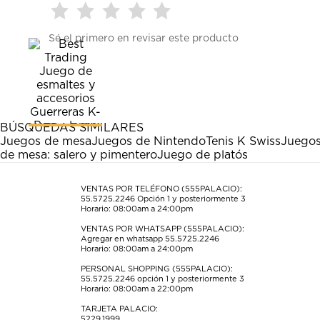
Seleccionar
Seleccionar
Seleccionar
Seleccionar
Seleccionar
Sé el primero en revisar este producto
para
para
para
para
para
calificar
calificar
calificar
calificar
calificar
el
el
el
el
el
artículo
artículo
artículo
artículo
artículo
con
con
con
con
con
1
2
3
4
5
estrella
estrellas.
estrellas.
estrellas.
estrellas.
BÚSQUEDAS SIMILARES
Esta
Esta
Esta
Esta
Esta
Juegos de mesa
Juegos de Nintendo
Tenis K Swiss
Juegos
acción
acción
acción
acción
acción
de mesa: salero y pimentero
Juego de platós
abrirá
abrirá
abrirá
abrirá
abrirá
el
el
el
el
el
formulario
formulario
formulario
formulario
formulario
VENTAS POR TELÉFONO (555PALACIO):
55.5725.2246
Opción 1 y posteriormente 3
de
de
de
de
de
Horario: 08:00am a 24:00pm
envío.
envío.
envío.
envío.
envío.
VENTAS POR WHATSAPP (555PALACIO):
Agregar en whatsapp 55.5725.2246
Horario: 08:00am a 24:00pm
PERSONAL SHOPPING (555PALACIO):
55.5725.2246
opción 1 y posteriormente 3
Horario: 08:00am a 22:00pm
TARJETA PALACIO:
5229.1999