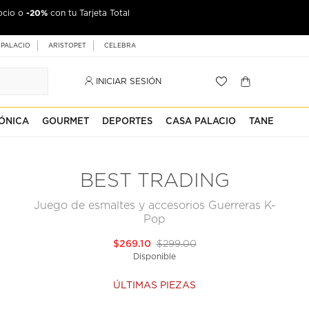
-20%
ocio o
con tu Tarjeta Total
 PALACIO
ARISTOPET
CELEBRA
INICIAR SESIÓN
ÓNICA
GOURMET
DEPORTES
CASA PALACIO
TANE
BEST TRADING
Juego de esmaltes y accesorios Guerreras K-
Pop
$269.10
$299.00
Disponible
ÚLTIMAS PIEZAS