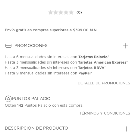
(0)
Sin
puntuación.
Enlace
en
Envío gratis en compras superiores a $399.00 M.N.
la
misma
página.
PROMOCIONES
Tarjetas Palacio
Hasta
6 mensualidades
sin intereses con
*
Tarjetas American Express
Hasta
3 mensualidades
sin intereses con
*
Tarjetas BBVA
Hasta
3 mensualidades
sin intereses con
*
PayPal
Hasta
9 mensualidades
sin intereses con
*
DETALLE DE PROMOCIONES
PUNTOS PALACIO
Obtén
142
Puntos Palacio con esta compra.
TÉRMINOS Y CONDICIONES
DESCRIPCIÓN DE PRODUCTO