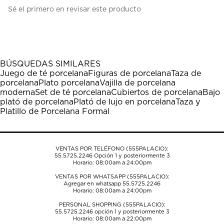
Seleccionar
Seleccionar
Seleccionar
Seleccionar
Seleccionar
Sé el primero en revisar este producto
para
para
para
para
para
calificar
calificar
calificar
calificar
calificar
el
el
el
el
el
artículo
artículo
artículo
artículo
artículo
con
con
con
con
con
1
2
3
4
5
BÚSQUEDAS SIMILARES
estrella
estrellas.
estrellas.
estrellas.
estrellas.
Juego de té porcelana
Figuras de porcelana
Taza de
Esta
Esta
Esta
Esta
Esta
porcelana
Plato porcelana
Vajilla de porcelana
acción
acción
acción
acción
acción
moderna
Set de té porcelana
Cubiertos de porcelana
Bajo
abrirá
abrirá
abrirá
abrirá
abrirá
plató de porcelana
Plató de lujo en porcelana
Taza y
el
el
el
el
el
Platillo de Porcelana Formal
formulario
formulario
formulario
formulario
formulario
de
de
de
de
de
envío.
envío.
envío.
envío.
envío.
VENTAS POR TELÉFONO (555PALACIO):
55.5725.2246
Opción 1 y posteriormente 3
Horario: 08:00am a 24:00pm
VENTAS POR WHATSAPP (555PALACIO):
Agregar en whatsapp 55.5725.2246
Horario: 08:00am a 24:00pm
PERSONAL SHOPPING (555PALACIO):
55.5725.2246
opción 1 y posteriormente 3
Horario: 08:00am a 22:00pm