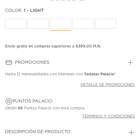
Sin
puntuación.
COLOR:
1 - LIGHT
Enlace
en
la
misma
página.
Envío gratis en compras superiores a $399.00 M.N.
PROMOCIONES
Tarjetas Palacio
Hasta
12 mensualidades
con intereses con
*
DETALLE DE PROMOCIONES
PUNTOS PALACIO
Obtén
88
Puntos Palacio con esta compra.
TÉRMINOS Y CONDICIONES
DESCRIPCIÓN DE PRODUCTO