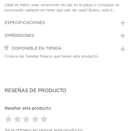
¿Qué es mejor, unas vacaciones de lujo en la playa o conseguir un
bronceado radiante sin tener que salir de casa? Bueno, está b...
ESPECIFICACIONES
DIMENSIONES
DISPONIBLE EN TIENDA
Conoce las Tiendas Palacio que tienen este producto.
RESEÑAS DE PRODUCTO
Reseñar este producto
Seleccionar
Seleccionar
Seleccionar
Seleccionar
Seleccionar
Sé el primero en revisar este producto
para
para
para
para
para