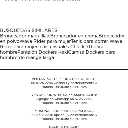
calificar
calificar
calificar
calificar
calificar
el
el
el
el
el
artículo
artículo
artículo
artículo
artículo
con
con
con
con
con
1
2
3
4
5
BÚSQUEDAS SIMILARES
estrella
estrellas.
estrellas.
estrellas.
estrellas.
Bronceador maquillaje
Bronceador en crema
Bronceador
Esta
Esta
Esta
Esta
Esta
en polvo
Wave Rider para mujer
Tenis para correr Wave
acción
acción
acción
acción
acción
Rider para mujer
Tenis casuales Chuck 70 para
abrirá
abrirá
abrirá
abrirá
abrirá
hombre
Pantalón Dockers Kaki
Camisa Dockers para
el
el
el
el
el
hombre de manga larga
formulario
formulario
formulario
formulario
formulario
de
de
de
de
de
envío.
envío.
envío.
envío.
envío.
VENTAS POR TELÉFONO (555PALACIO):
55.5725.2246
Opción 1 y posteriormente 3
Horario: 08:00am a 24:00pm
VENTAS POR WHATSAPP (555PALACIO):
Agregar en whatsapp 55.5725.2246
Horario: 08:00am a 24:00pm
PERSONAL SHOPPING (555PALACIO):
55.5725.2246
opción 1 y posteriormente 3
Horario: 08:00am a 22:00pm
TARJETA PALACIO: