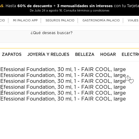
AS
60% de descuento
3 mensualidades sin intereses
. Hasta
+
con tu Tarjeta
De Julio 24 a agosto 16. Consulta términos y condiciones
CIO
MI PALACIO APP
SEGUROS PALACIO
GASTRONOMÍA PALACIO
VIAJES
ZAPATOS
JOYERÍA Y RELOJES
BELLEZA
HOGAR
ELECTR