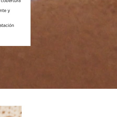
 cobertura
nte y
atación