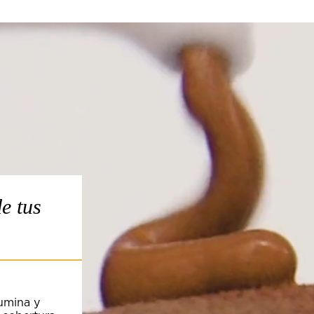
e tus
fumina y