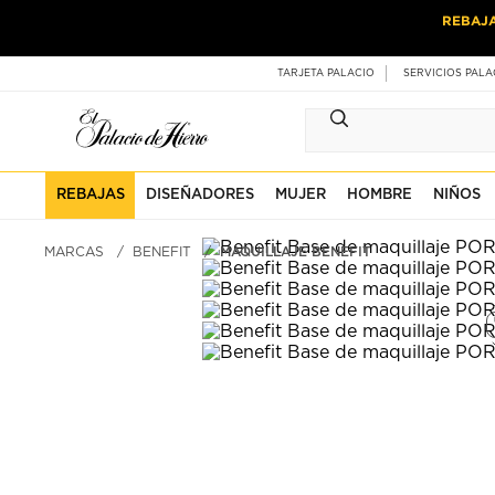
Ir
Ir
REBAJ
al
al
contenido
contenido
principal
de
TARJETA PALACIO
SERVICIOS PALA
pie
de
página
REBAJAS
DISEÑADORES
MUJER
HOMBRE
NIÑOS
MARCAS
BENEFIT
MAQUILLAJE BENEFIT