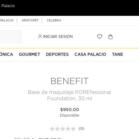
 Palacio
 PALACIO
ARISTOPET
CELEBRA
INICIAR SESIÓN
ÓNICA
GOURMET
DEPORTES
CASA PALACIO
TANE
BENEFIT
Base de maquillaje POREfessional
Foundation, 30 ml
$950.00
Disponible
(0)
Sin
puntuación.