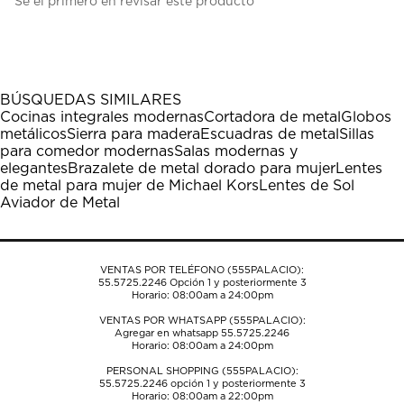
Sé el primero en revisar este producto
para
para
para
para
para
calificar
calificar
calificar
calificar
calificar
el
el
el
el
el
artículo
artículo
artículo
artículo
artículo
con
con
con
con
con
1
2
3
4
5
BÚSQUEDAS SIMILARES
estrella
estrellas.
estrellas.
estrellas.
estrellas.
Cocinas integrales modernas
Cortadora de metal
Globos
Esta
Esta
Esta
Esta
Esta
metálicos
Sierra para madera
Escuadras de metal
Sillas
acción
acción
acción
acción
acción
para comedor modernas
Salas modernas y
abrirá
abrirá
abrirá
abrirá
abrirá
elegantes
Brazalete de metal dorado para mujer
Lentes
el
el
el
el
el
de metal para mujer de Michael Kors
Lentes de Sol
formulario
formulario
formulario
formulario
formulario
Aviador de Metal
de
de
de
de
de
envío.
envío.
envío.
envío.
envío.
VENTAS POR TELÉFONO (555PALACIO):
55.5725.2246
Opción 1 y posteriormente 3
Horario: 08:00am a 24:00pm
VENTAS POR WHATSAPP (555PALACIO):
Agregar en whatsapp 55.5725.2246
Horario: 08:00am a 24:00pm
PERSONAL SHOPPING (555PALACIO):
55.5725.2246
opción 1 y posteriormente 3
Horario: 08:00am a 22:00pm