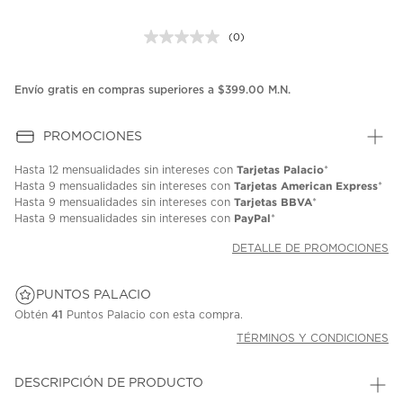
(0)
Sin
puntuación.
Enlace
en
Envío gratis en compras superiores a $399.00 M.N.
la
misma
página.
PROMOCIONES
Tarjetas Palacio
Hasta
12 mensualidades
sin intereses con
*
Tarjetas American Express
Hasta
9 mensualidades
sin intereses con
*
Tarjetas BBVA
Hasta
9 mensualidades
sin intereses con
*
PayPal
Hasta
9 mensualidades
sin intereses con
*
DETALLE DE PROMOCIONES
PUNTOS PALACIO
Obtén
41
Puntos Palacio con esta compra.
TÉRMINOS Y CONDICIONES
DESCRIPCIÓN DE PRODUCTO