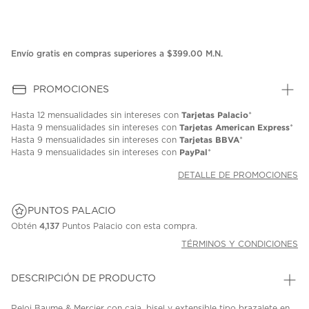
Envío gratis en compras superiores a $399.00 M.N.
PROMOCIONES
Tarjetas Palacio
Hasta
12 mensualidades
sin intereses con
*
Tarjetas American Express
Hasta
9 mensualidades
sin intereses con
*
Tarjetas BBVA
Hasta
9 mensualidades
sin intereses con
*
PayPal
Hasta
9 mensualidades
sin intereses con
*
DETALLE DE PROMOCIONES
PUNTOS PALACIO
Obtén
4,137
Puntos Palacio con esta compra.
TÉRMINOS Y CONDICIONES
DESCRIPCIÓN DE PRODUCTO
Reloj Baume & Mercier con caja, bisel y extensible tipo brazalete en