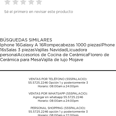
Seleccionar
Seleccionar
Seleccionar
Seleccionar
Seleccionar
Sé el primero en revisar este producto
para
para
para
para
para
calificar
calificar
calificar
calificar
calificar
el
el
el
el
el
artículo
artículo
artículo
artículo
artículo
con
con
con
con
con
1
2
3
4
5
BÚSQUEDAS SIMILARES
estrella
estrellas.
estrellas.
estrellas.
estrellas.
Iphone 16
Galaxy A 16
Rompecabezas 1000 piezas
IPhone
Esta
Esta
Esta
Esta
Esta
16s
Salas 3 piezas
Vajillas Navidad
Licuadora
acción
acción
acción
acción
acción
personal
Accesorios de Cocina de Cerámica
Florero de
abrirá
abrirá
abrirá
abrirá
abrirá
Cerámica para Mesa
Vajilla de lujo Mojave
el
el
el
el
el
formulario
formulario
formulario
formulario
formulario
de
de
de
de
de
envío.
envío.
envío.
envío.
envío.
VENTAS POR TELÉFONO (555PALACIO):
55.5725.2246
Opción 1 y posteriormente 3
Horario: 08:00am a 24:00pm
VENTAS POR WHATSAPP (555PALACIO):
Agregar en whatsapp 55.5725.2246
Horario: 08:00am a 24:00pm
PERSONAL SHOPPING (555PALACIO):
55.5725.2246
opción 1 y posteriormente 3
Horario: 08:00am a 22:00pm