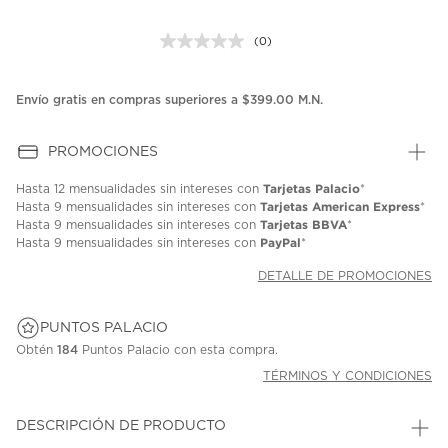
(0)
Sin
puntuación.
Enlace
en
Envío gratis en compras superiores a $399.00 M.N.
la
misma
página.
PROMOCIONES
Tarjetas Palacio
Hasta
12 mensualidades
sin intereses con
*
Tarjetas American Express
Hasta
9 mensualidades
sin intereses con
*
Tarjetas BBVA
Hasta
9 mensualidades
sin intereses con
*
PayPal
Hasta
9 mensualidades
sin intereses con
*
DETALLE DE PROMOCIONES
PUNTOS PALACIO
Obtén
184
Puntos Palacio con esta compra.
TÉRMINOS Y CONDICIONES
DESCRIPCIÓN DE PRODUCTO