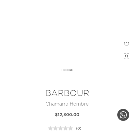
HOMBRE
BARBOUR
Chamarra Hombre
$12,300.00
(0)
Sin