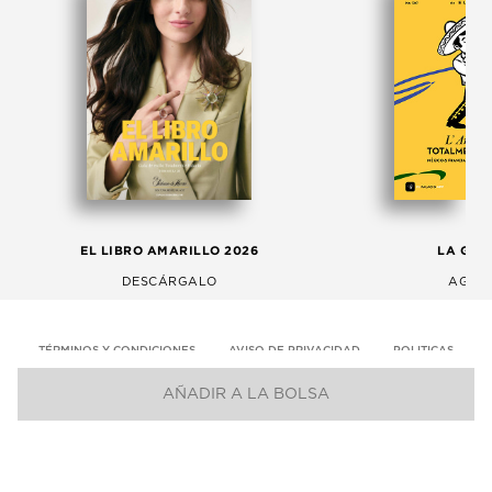
EL LIBRO AMARILLO 2026
LA GAC
DESCÁRGALO
AGOS
TÉRMINOS Y CONDICIONES
AVISO DE PRIVACIDAD
POLITICAS
AÑADIR A LA BOLSA