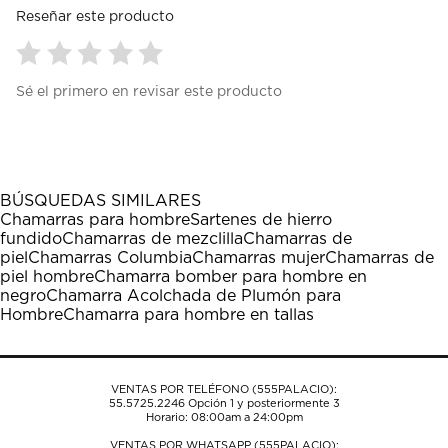
Reseñar este producto
Seleccionar
Seleccionar
Seleccionar
Seleccionar
Seleccionar
Sé el primero en revisar este producto
para
para
para
para
para
calificar
calificar
calificar
calificar
calificar
el
el
el
el
el
artículo
artículo
artículo
artículo
artículo
con
con
con
con
con
1
2
3
4
5
BÚSQUEDAS SIMILARES
estrella
estrellas.
estrellas.
estrellas.
estrellas.
Chamarras para hombre
Sartenes de hierro
Esta
Esta
Esta
Esta
Esta
fundido
Chamarras de mezclilla
Chamarras de
acción
acción
acción
acción
acción
piel
Chamarras Columbia
Chamarras mujer
Chamarras de
abrirá
abrirá
abrirá
abrirá
abrirá
piel hombre
Chamarra bomber para hombre en
el
el
el
el
el
negro
Chamarra Acolchada de Plumón para
formulario
formulario
formulario
formulario
formulario
Hombre
Chamarra para hombre en tallas
de
de
de
de
de
envío.
envío.
envío.
envío.
envío.
VENTAS POR TELÉFONO (555PALACIO):
55.5725.2246
Opción 1 y posteriormente 3
Horario: 08:00am a 24:00pm
VENTAS POR WHATSAPP (555PALACIO):