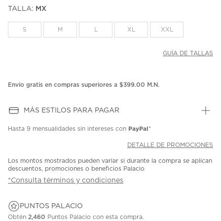
puntuación.
TALLA:
MX
Enlace
en
la
S
M
L
XL
XXL
misma
página.
GUÍA DE TALLAS
Envío gratis en compras superiores a $399.00 M.N.
MÁS ESTILOS PARA PAGAR
PayPal
Hasta
9 mensualidades
sin intereses con
*
DETALLE DE PROMOCIONES
Los montos mostrados pueden variar si durante la compra se aplican
descuentos, promociones o beneficios Palacio
*Consulta términos y condiciones
PUNTOS PALACIO
Obtén
2,460
Puntos Palacio con esta compra.