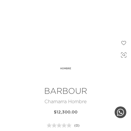
HOMBRE
BARBOUR
Chamarra Hombre
$12,300.00
(0)
Sin