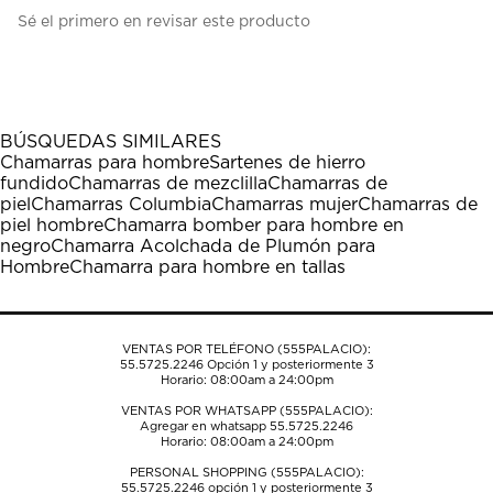
Seleccionar
Seleccionar
Seleccionar
Seleccionar
Seleccionar
Sé el primero en revisar este producto
para
para
para
para
para
calificar
calificar
calificar
calificar
calificar
el
el
el
el
el
artículo
artículo
artículo
artículo
artículo
con
con
con
con
con
1
2
3
4
5
BÚSQUEDAS SIMILARES
estrella
estrellas.
estrellas.
estrellas.
estrellas.
Chamarras para hombre
Sartenes de hierro
Esta
Esta
Esta
Esta
Esta
fundido
Chamarras de mezclilla
Chamarras de
acción
acción
acción
acción
acción
piel
Chamarras Columbia
Chamarras mujer
Chamarras de
abrirá
abrirá
abrirá
abrirá
abrirá
piel hombre
Chamarra bomber para hombre en
el
el
el
el
el
negro
Chamarra Acolchada de Plumón para
formulario
formulario
formulario
formulario
formulario
Hombre
Chamarra para hombre en tallas
de
de
de
de
de
envío.
envío.
envío.
envío.
envío.
VENTAS POR TELÉFONO (555PALACIO):
55.5725.2246
Opción 1 y posteriormente 3
Horario: 08:00am a 24:00pm
VENTAS POR WHATSAPP (555PALACIO):
Agregar en whatsapp 55.5725.2246
Horario: 08:00am a 24:00pm
PERSONAL SHOPPING (555PALACIO):
55.5725.2246
opción 1 y posteriormente 3