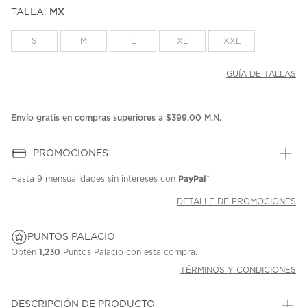
puntuación.
TALLA:
MX
Enlace
en
la
S
M
L
XL
XXL
misma
página.
GUÍA DE TALLAS
Envío gratis en compras superiores a $399.00 M.N.
PROMOCIONES
PayPal
Hasta
9 mensualidades
sin intereses con
*
DETALLE DE PROMOCIONES
PUNTOS PALACIO
Obtén
1,230
Puntos Palacio con esta compra.
TÉRMINOS Y CONDICIONES
DESCRIPCIÓN DE PRODUCTO