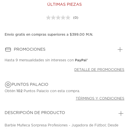
ÚLTIMAS PIEZAS
(0)
Sin
puntuación.
Enlace
en
Envío gratis en compras superiores a $399.00 M.N.
la
misma
página.
PROMOCIONES
PayPal
Hasta
9 mensualidades
sin intereses con
*
DETALLE DE PROMOCIONES
PUNTOS PALACIO
Obtén
102
Puntos Palacio con esta compra.
TÉRMINOS Y CONDICIONES
DESCRIPCIÓN DE PRODUCTO
Barbie Muñeca Sorpresa Profesiones - Jugadora de Fútbol; Desde