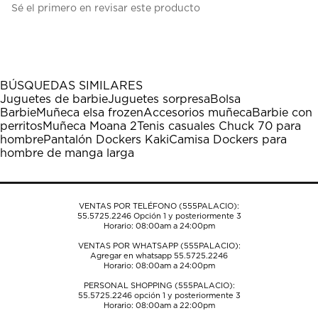
Sé el primero en revisar este producto
para
para
para
para
para
calificar
calificar
calificar
calificar
calificar
el
el
el
el
el
artículo
artículo
artículo
artículo
artículo
con
con
con
con
con
1
2
3
4
5
BÚSQUEDAS SIMILARES
estrella
estrellas.
estrellas.
estrellas.
estrellas.
Juguetes de barbie
Juguetes sorpresa
Bolsa
Esta
Esta
Esta
Esta
Esta
Barbie
Muñeca elsa frozen
Accesorios muñeca
Barbie con
acción
acción
acción
acción
acción
perritos
Muñeca Moana 2
Tenis casuales Chuck 70 para
abrirá
abrirá
abrirá
abrirá
abrirá
hombre
Pantalón Dockers Kaki
Camisa Dockers para
el
el
el
el
el
hombre de manga larga
formulario
formulario
formulario
formulario
formulario
de
de
de
de
de
envío.
envío.
envío.
envío.
envío.
VENTAS POR TELÉFONO (555PALACIO):
55.5725.2246
Opción 1 y posteriormente 3
Horario: 08:00am a 24:00pm
VENTAS POR WHATSAPP (555PALACIO):
Agregar en whatsapp 55.5725.2246
Horario: 08:00am a 24:00pm
PERSONAL SHOPPING (555PALACIO):
55.5725.2246
opción 1 y posteriormente 3
Horario: 08:00am a 22:00pm