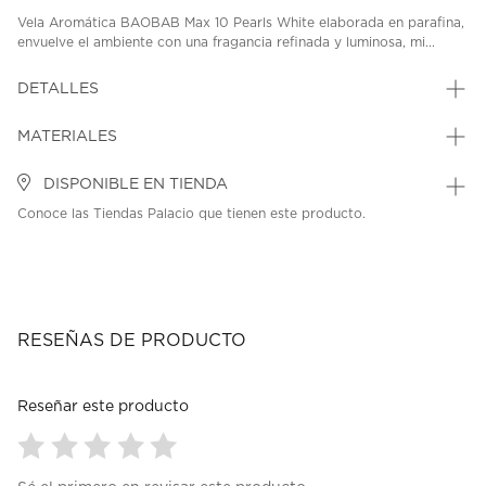
Vela Aromática BAOBAB Max 10 Pearls White elaborada en parafina,
envuelve el ambiente con una fragancia refinada y luminosa, mi...
DETALLES
MATERIALES
DISPONIBLE EN TIENDA
Conoce las Tiendas Palacio que tienen este producto.
RESEÑAS DE PRODUCTO
Reseñar este producto
Seleccionar
Seleccionar
Seleccionar
Seleccionar
Seleccionar