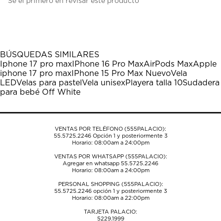
Sé el primero en revisar este producto
para
para
para
para
para
calificar
calificar
calificar
calificar
calificar
el
el
el
el
el
artículo
artículo
artículo
artículo
artículo
con
con
con
con
con
1
2
3
4
5
BÚSQUEDAS SIMILARES
estrella
estrellas.
estrellas.
estrellas.
estrellas.
Iphone 17 pro max
IPhone 16 Pro Max
AirPods Max
Apple
Esta
Esta
Esta
Esta
Esta
iphone 17 pro max
IPhone 15 Pro Max Nuevo
Vela
acción
acción
acción
acción
acción
LED
Velas para pastel
Vela unisex
Playera talla 10
Sudadera
abrirá
abrirá
abrirá
abrirá
abrirá
para bebé Off White
el
el
el
el
el
formulario
formulario
formulario
formulario
formulario
de
de
de
de
de
envío.
envío.
envío.
envío.
envío.
VENTAS POR TELÉFONO (555PALACIO):
55.5725.2246
Opción 1 y posteriormente 3
Horario: 08:00am a 24:00pm
VENTAS POR WHATSAPP (555PALACIO):
Agregar en whatsapp 55.5725.2246
Horario: 08:00am a 24:00pm
PERSONAL SHOPPING (555PALACIO):
55.5725.2246
opción 1 y posteriormente 3
Horario: 08:00am a 22:00pm
TARJETA PALACIO:
5229.1999