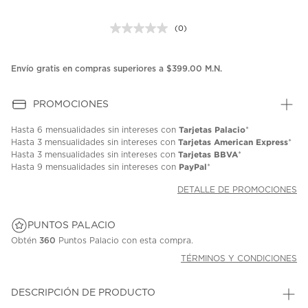
(0)
Sin
puntuación.
Enlace
en
Envío gratis en compras superiores a $399.00 M.N.
la
misma
página.
PROMOCIONES
Tarjetas Palacio
Hasta
6 mensualidades
sin intereses con
*
Tarjetas American Express
Hasta
3 mensualidades
sin intereses con
*
Tarjetas BBVA
Hasta
3 mensualidades
sin intereses con
*
PayPal
Hasta
9 mensualidades
sin intereses con
*
DETALLE DE PROMOCIONES
PUNTOS PALACIO
Obtén
360
Puntos Palacio con esta compra.
TÉRMINOS Y CONDICIONES
DESCRIPCIÓN DE PRODUCTO