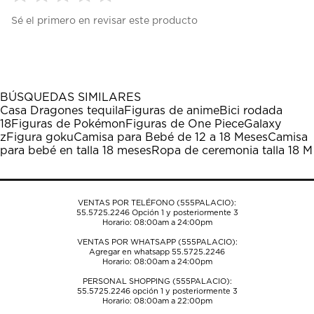
Seleccionar
Seleccionar
Seleccionar
Seleccionar
Seleccionar
Sé el primero en revisar este producto
para
para
para
para
para
calificar
calificar
calificar
calificar
calificar
el
el
el
el
el
artículo
artículo
artículo
artículo
artículo
con
con
con
con
con
1
2
3
4
5
BÚSQUEDAS SIMILARES
estrella
estrellas.
estrellas.
estrellas.
estrellas.
Casa Dragones tequila
Figuras de anime
Bici rodada
Esta
Esta
Esta
Esta
Esta
18
Figuras de Pokémon
Figuras de One Piece
Galaxy
acción
acción
acción
acción
acción
z
Figura goku
Camisa para Bebé de 12 a 18 Meses
Camisa
abrirá
abrirá
abrirá
abrirá
abrirá
para bebé en talla 18 meses
Ropa de ceremonia talla 18 M
el
el
el
el
el
formulario
formulario
formulario
formulario
formulario
de
de
de
de
de
envío.
envío.
envío.
envío.
envío.
VENTAS POR TELÉFONO (555PALACIO):
55.5725.2246
Opción 1 y posteriormente 3
Horario: 08:00am a 24:00pm
VENTAS POR WHATSAPP (555PALACIO):
Agregar en whatsapp 55.5725.2246
Horario: 08:00am a 24:00pm
PERSONAL SHOPPING (555PALACIO):
55.5725.2246
opción 1 y posteriormente 3
Horario: 08:00am a 22:00pm