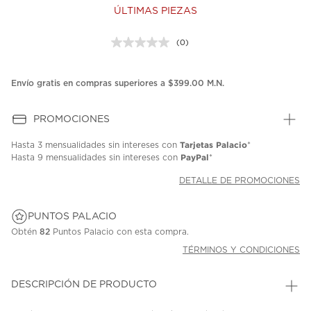
ÚLTIMAS PIEZAS
(0)
Sin
puntuación.
Enlace
en
Envío gratis en compras superiores a $399.00 M.N.
la
misma
página.
PROMOCIONES
Tarjetas Palacio
Hasta
3 mensualidades
sin intereses con
*
PayPal
Hasta
9 mensualidades
sin intereses con
*
DETALLE DE PROMOCIONES
PUNTOS PALACIO
Obtén
82
Puntos Palacio con esta compra.
TÉRMINOS Y CONDICIONES
DESCRIPCIÓN DE PRODUCTO