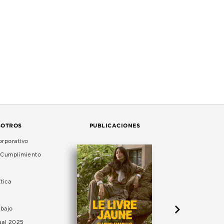
SOTROS
PUBLICACIONES
rporativo
e Cumplimiento
tica
abajo
ual 2025