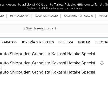
-10%
-15%
de un descuento adicional
con tu Tarjeta Palacio,
con tu Tarjeta S
De Agosto 7 al 9. Consulta términos y condiciones
CIO
MI PALACIO APP
SEGUROS PALACIO
GASTRONOMÍA PALACIO
VIAJES
ZAPATOS
JOYERÍA Y RELOJES
BELLEZA
HOGAR
ELECTR