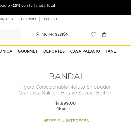
-20%
ocio o
con tu Tarjeta Total
 PALACIO
ARISTOPET
CELEBRA
INICIAR SESIÓN
ÓNICA
GOURMET
DEPORTES
CASA PALACIO
TANE
BANDAI
Figura Coleccionable Naruto Shippuden
Grandista Kakashi Hatake Special Edition
$1,899.00
Disponible
MESES SIN INTERESES