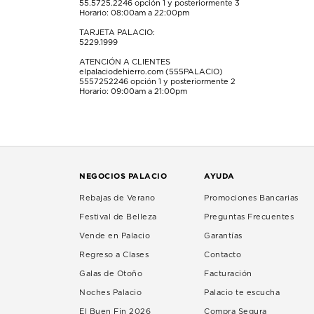
55.5725.2246
opción 1 y posteriormente 3
Horario: 08:00am a 22:00pm
TARJETA PALACIO:
5229.1999
ATENCIÓN A CLIENTES
elpalaciodehierro.com (555PALACIO)
5557252246
opción 1 y posteriormente 2
Horario: 09:00am a 21:00pm
NEGOCIOS PALACIO
AYUDA
Rebajas de Verano
Promociones Bancarias
Festival de Belleza
Preguntas Frecuentes
Vende en Palacio
Garantías
Regreso a Clases
Contacto
Galas de Otoño
Facturación
Noches Palacio
Palacio te escucha
El Buen Fin 2026
Compra Segura