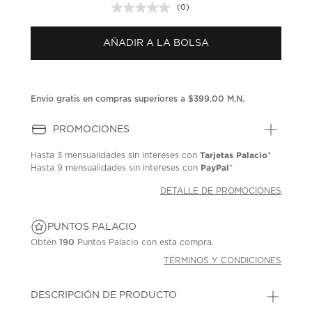
(0)
Sin
puntuación.
Enlace
AÑADIR A LA BOLSA
en
la
misma
página.
Envío gratis en compras superiores a $399.00 M.N.
PROMOCIONES
Tarjetas Palacio
Hasta
3 mensualidades
sin intereses con
*
PayPal
Hasta
9 mensualidades
sin intereses con
*
DETALLE DE PROMOCIONES
PUNTOS PALACIO
Obtén
190
Puntos Palacio con esta compra.
TÉRMINOS Y CONDICIONES
DESCRIPCIÓN DE PRODUCTO