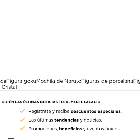
ece
Figura goku
Mochila de Naruto
Figuras de porcelana
Fi
Cristal
OBTÉN LAS ÚLTIMAS NOTICIAS TOTALMENTE PALACIO
descuentos especiales
Regístrate y recibe
.
tendencias
Las últimas
y noticias.
beneficios
Promociones,
y eventos únicos.