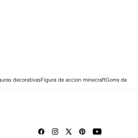
guras decorativas
Figura de accion minecraft
Gorra de
f
i
p
y