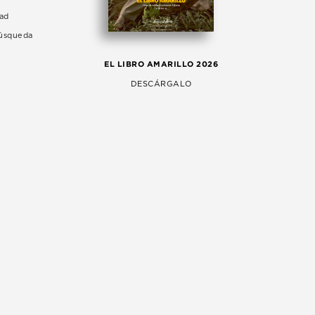
dad
Búsqueda
LA 
EL LIBRO AMARILLO 2026
AG
DESCÁRGALO