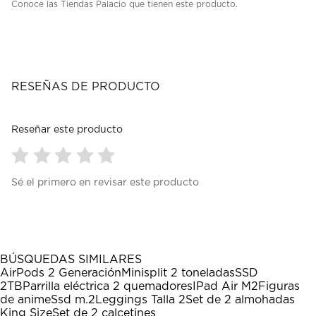
Conoce las Tiendas Palacio que tienen este producto.
RESEÑAS DE PRODUCTO
Reseñar este producto
Seleccionar
Seleccionar
Seleccionar
Seleccionar
Seleccionar
Sé el primero en revisar este producto
para
para
para
para
para
calificar
calificar
calificar
calificar
calificar
el
el
el
el
el
artículo
artículo
artículo
artículo
artículo
con
con
con
con
con
1
2
3
4
5
BÚSQUEDAS SIMILARES
estrella
estrellas.
estrellas.
estrellas.
estrellas.
AirPods 2 Generación
Minisplit 2 toneladas
SSD
Esta
Esta
Esta
Esta
Esta
2TB
Parrilla eléctrica 2 quemadores
IPad Air M2
Figuras
acción
acción
acción
acción
acción
de anime
Ssd m.2
Leggings Talla 2
Set de 2 almohadas
abrirá
abrirá
abrirá
abrirá
abrirá
King Size
Set de 2 calcetines