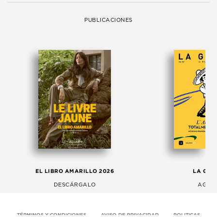
PUBLICACIONES
EL LIBRO AMARILLO 2026
LA GAC
DESCÁRGALO
AGOS
TÉRMINOS Y CONDICIONES
AVISO DE PRIVACIDAD
POLITICAS