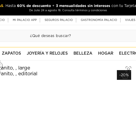
AS
60% de descuento
3 mensualidades sin intereses
. Hasta
+
con tu Tarjeta
De Julio 24 a agosto 16. Consulta términos y condiciones
CIO
MI PALACIO APP
SEGUROS PALACIO
GASTRONOMÍA PALACIO
VIAJES
ZAPATOS
JOYERÍA Y RELOJES
BELLEZA
HOGAR
ELECTR
-20%