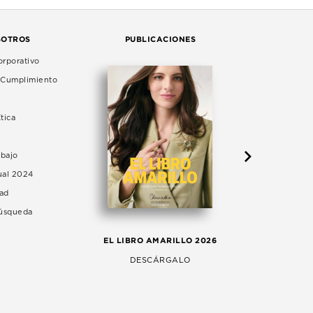
SOTROS
PUBLICACIONES
rporativo
e Cumplimiento
tica
abajo
ual 2024
dad
Búsqueda
LA 
EL LIBRO AMARILLO 2026
AG
DESCÁRGALO