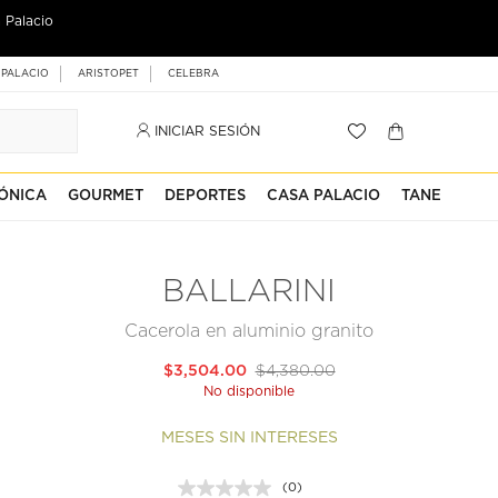
 Palacio
 PALACIO
ARISTOPET
CELEBRA
INICIAR SESIÓN
ÓNICA
GOURMET
DEPORTES
CASA PALACIO
TANE
BALLARINI
Cacerola en aluminio granito
$3,504.00
$4,380.00
No disponible
MESES SIN INTERESES
(0)
Sin