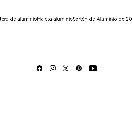
tera de aluminio
Maleta aluminio
Sartén de Aluminio de 20
f
i
p
y