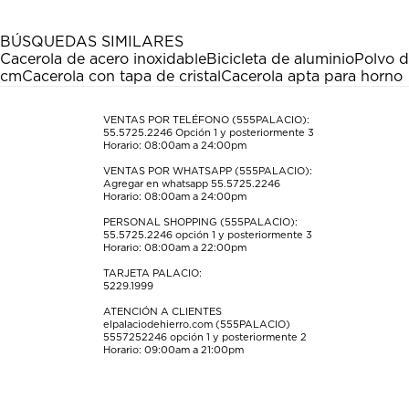
1
2
3
4
5
estrella
estrellas.
estrellas.
estrellas.
estrellas.
BÚSQUEDAS SIMILARES
Esta
Esta
Esta
Esta
Esta
Cacerola de acero inoxidable
Bicicleta de aluminio
Polvo d
acción
acción
acción
acción
acción
cm
Cacerola con tapa de cristal
Cacerola apta para horno
abrirá
abrirá
abrirá
abrirá
abrirá
el
el
el
el
el
formulario
formulario
formulario
formulario
formulario
VENTAS POR TELÉFONO (555PALACIO):
55.5725.2246
Opción 1 y posteriormente 3
de
de
de
de
de
Horario: 08:00am a 24:00pm
envío.
envío.
envío.
envío.
envío.
VENTAS POR WHATSAPP (555PALACIO):
Agregar en whatsapp 55.5725.2246
Horario: 08:00am a 24:00pm
PERSONAL SHOPPING (555PALACIO):
55.5725.2246
opción 1 y posteriormente 3
Horario: 08:00am a 22:00pm
TARJETA PALACIO:
5229.1999
ATENCIÓN A CLIENTES
elpalaciodehierro.com (555PALACIO)
5557252246
opción 1 y posteriormente 2
Horario: 09:00am a 21:00pm