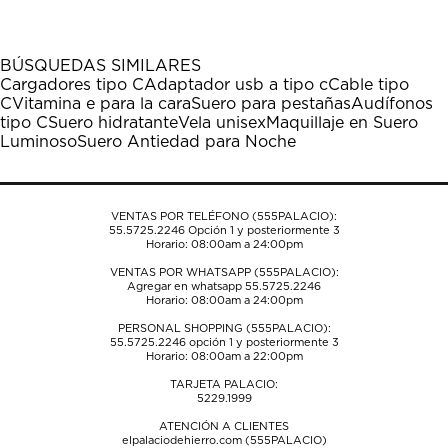
artículo
artículo
artículo
artículo
artículo
con
con
con
con
con
1
2
3
4
5
BÚSQUEDAS SIMILARES
estrella
estrellas.
estrellas.
estrellas.
estrellas.
Cargadores tipo C
Adaptador usb a tipo c
Cable tipo
Esta
Esta
Esta
Esta
Esta
C
Vitamina e para la cara
Suero para pestañas
Audífonos
acción
acción
acción
acción
acción
tipo C
Suero hidratante
Vela unisex
Maquillaje en Suero
abrirá
abrirá
abrirá
abrirá
abrirá
Luminoso
Suero Antiedad para Noche
el
el
el
el
el
formulario
formulario
formulario
formulario
formulario
de
de
de
de
de
envío.
envío.
envío.
envío.
envío.
VENTAS POR TELÉFONO (555PALACIO):
55.5725.2246
Opción 1 y posteriormente 3
Horario: 08:00am a 24:00pm
VENTAS POR WHATSAPP (555PALACIO):
Agregar en whatsapp 55.5725.2246
Horario: 08:00am a 24:00pm
PERSONAL SHOPPING (555PALACIO):
55.5725.2246
opción 1 y posteriormente 3
Horario: 08:00am a 22:00pm
TARJETA PALACIO:
5229.1999
ATENCIÓN A CLIENTES
elpalaciodehierro.com (555PALACIO)