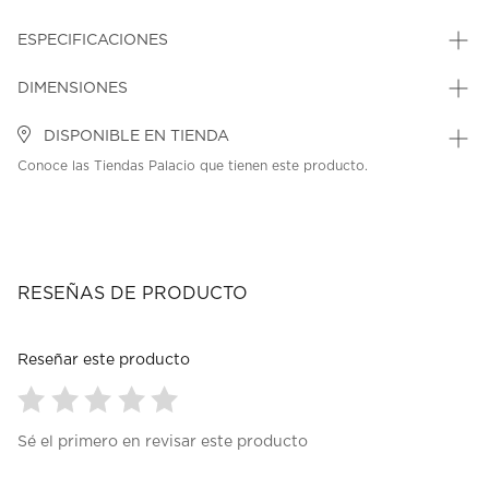
ESPECIFICACIONES
DIMENSIONES
DISPONIBLE EN TIENDA
Conoce las Tiendas Palacio que tienen este producto.
RESEÑAS DE PRODUCTO
Reseñar este producto
Seleccionar
Seleccionar
Seleccionar
Seleccionar
Seleccionar
Sé el primero en revisar este producto
para
para
para
para
para
calificar
calificar
calificar
calificar
calificar
el
el
el
el
el