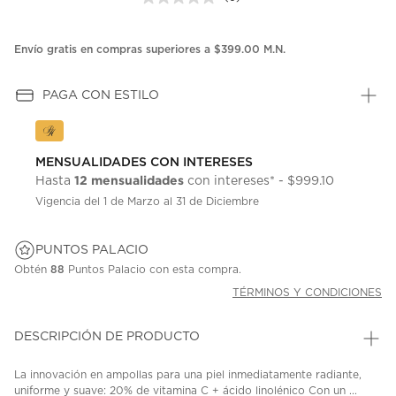
Sin
puntuación.
Enlace
en
Envío gratis en compras superiores a $399.00 M.N.
la
misma
página.
PAGA CON ESTILO
MENSUALIDADES CON INTERESES
12 mensualidades
Hasta
con intereses* - $999.10
Vigencia del 1 de Marzo al 31 de Diciembre
PUNTOS PALACIO
Obtén
88
Puntos Palacio con esta compra.
TÉRMINOS Y CONDICIONES
DESCRIPCIÓN DE PRODUCTO
La innovación en ampollas para una piel inmediatamente radiante,
uniforme y suave: 20% de vitamina C + ácido linolénico Con un ...