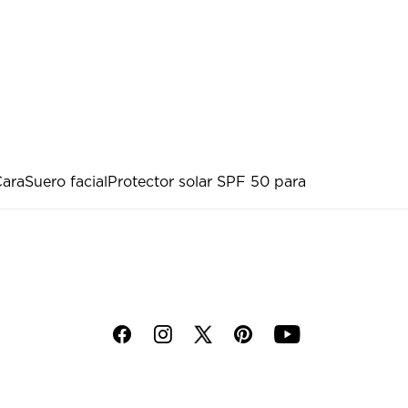
Cara
Suero facial
Protector solar SPF 50 para
f
i
p
y