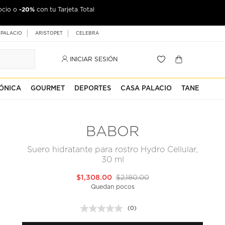
-20%
ocio o
jeta Palacio
con tu Tarjeta Total
 PALACIO
ARISTOPET
CELEBRA
INICIAR SESIÓN
ÓNICA
GOURMET
DEPORTES
CASA PALACIO
TANE
BABOR
Suero hidratante para rostro Hydro Cellular,
30 ml
$1,308.00
$2,180.00
Quedan pocos
(0)
Sin
puntuación.