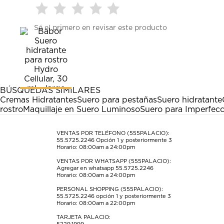
Seleccionar
Seleccionar
Seleccionar
Seleccionar
Seleccionar
Sé el primero en revisar este producto
para
para
para
para
para
calificar
calificar
calificar
calificar
calificar
el
el
el
el
el
artículo
artículo
artículo
artículo
artículo
con
con
con
con
con
1
2
3
4
5
estrella
estrellas.
estrellas.
estrellas.
estrellas.
BÚSQUEDAS SIMILARES
Esta
Esta
Esta
Esta
Esta
Cremas Hidratantes
Suero para pestañas
Suero hidratante
acción
acción
acción
acción
acción
rostro
Maquillaje en Suero Luminoso
Suero para Imperfecc
abrirá
abrirá
abrirá
abrirá
abrirá
el
el
el
el
el
formulario
formulario
formulario
formulario
formulario
VENTAS POR TELÉFONO (555PALACIO):
55.5725.2246
Opción 1 y posteriormente 3
de
de
de
de
de
Horario: 08:00am a 24:00pm
envío.
envío.
envío.
envío.
envío.
VENTAS POR WHATSAPP (555PALACIO):
Agregar en whatsapp 55.5725.2246
Horario: 08:00am a 24:00pm
PERSONAL SHOPPING (555PALACIO):
55.5725.2246
opción 1 y posteriormente 3
Horario: 08:00am a 22:00pm
TARJETA PALACIO: