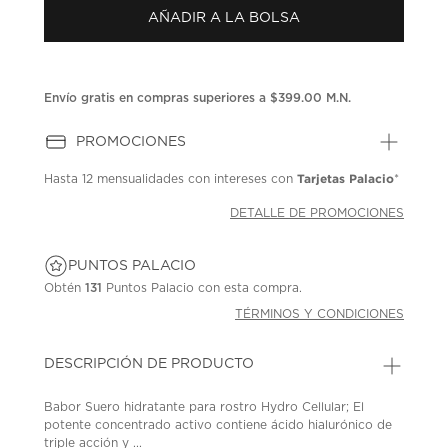
Enlace
AÑADIR A LA BOLSA
en
la
misma
página.
Envío gratis en compras superiores a $399.00 M.N.
PROMOCIONES
Tarjetas Palacio
Hasta
12 mensualidades
con intereses con
*
DETALLE DE PROMOCIONES
PUNTOS PALACIO
Obtén
131
Puntos Palacio con esta compra.
TÉRMINOS Y CONDICIONES
DESCRIPCIÓN DE PRODUCTO
Babor Suero hidratante para rostro Hydro Cellular; El
potente concentrado activo contiene ácido hialurónico de
triple acción y ...