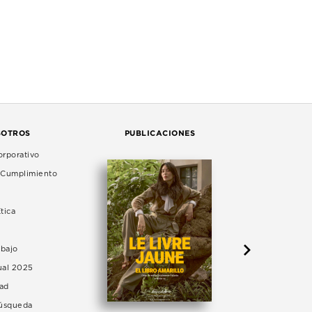
SOTROS
PUBLICACIONES
rporativo
e Cumplimiento
tica
abajo
ual 2025
dad
Búsqueda