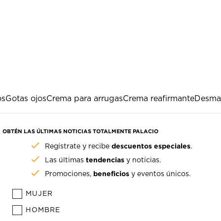
os
Gotas ojos
Crema para arrugas
Crema reafirmante
Desmaq
OBTÉN LAS ÚLTIMAS NOTICIAS TOTALMENTE PALACIO
descuentos especiales
Regístrate y recibe
.
tendencias
Las últimas
y noticias.
beneficios
Promociones,
y eventos únicos.
MUJER
HOMBRE