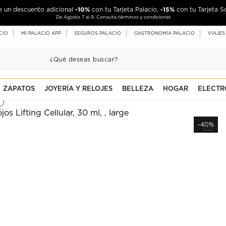
-10%
-15%
de un descuento adicional
con tu Tarjeta Palacio,
con tu Tarjeta S
De Agosto 7 al 9. Consulta términos y condiciones
CIO
MI PALACIO APP
SEGUROS PALACIO
GASTRONOMÍA PALACIO
VIAJES
ZAPATOS
JOYERÍA Y RELOJES
BELLEZA
HOGAR
ELECTR
-40%