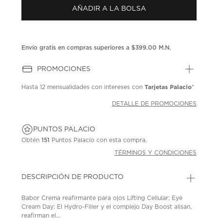
Enlace
AÑADIR A LA BOLSA
en
la
misma
página.
Envío gratis en compras superiores a $399.00 M.N.
PROMOCIONES
Tarjetas Palacio
Hasta
12 mensualidades
con intereses con
*
DETALLE DE PROMOCIONES
PUNTOS PALACIO
Obtén
151
Puntos Palacio con esta compra.
TÉRMINOS Y CONDICIONES
DESCRIPCIÓN DE PRODUCTO
Babor Crema reafirmante para ojos Lifting Cellular; Eye
Cream Day: El Hydro-Filler y el complejo Day Boost alisan,
reafirman el...