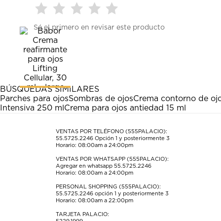
Seleccionar
Seleccionar
Seleccionar
Seleccionar
Seleccionar
Sé el primero en revisar este producto
para
para
para
para
para
calificar
calificar
calificar
calificar
calificar
el
el
el
el
el
artículo
artículo
artículo
artículo
artículo
con
con
con
con
con
1
2
3
4
5
estrella
estrellas.
estrellas.
estrellas.
estrellas.
BÚSQUEDAS SIMILARES
Esta
Esta
Esta
Esta
Esta
Parches para ojos
Sombras de ojos
Crema contorno de oj
acción
acción
acción
acción
acción
Intensiva 250 ml
Crema para ojos antiedad 15 ml
abrirá
abrirá
abrirá
abrirá
abrirá
el
el
el
el
el
formulario
formulario
formulario
formulario
formulario
VENTAS POR TELÉFONO (555PALACIO):
55.5725.2246
Opción 1 y posteriormente 3
de
de
de
de
de
Horario: 08:00am a 24:00pm
envío.
envío.
envío.
envío.
envío.
VENTAS POR WHATSAPP (555PALACIO):
Agregar en whatsapp 55.5725.2246
Horario: 08:00am a 24:00pm
PERSONAL SHOPPING (555PALACIO):
55.5725.2246
opción 1 y posteriormente 3
Horario: 08:00am a 22:00pm
TARJETA PALACIO: