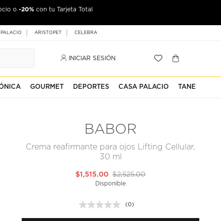
-20%
ocio o
con tu Tarjeta Total
 PALACIO
ARISTOPET
CELEBRA
INICIAR SESIÓN
ÓNICA
GOURMET
DEPORTES
CASA PALACIO
TANE
BABOR
Crema reafirmante para ojos Lifting Cellular,
30 ml
$1,515.00
$2,525.00
Disponible
(0)
Sin
puntuación.