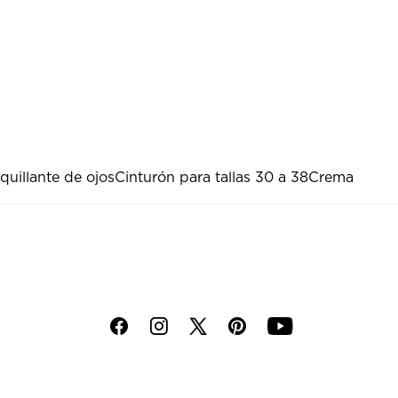
uillante de ojos
Cinturón para tallas 30 a 38
Crema
f
i
p
y