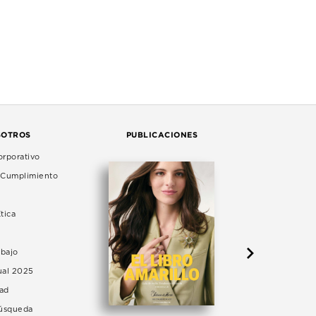
SOTROS
PUBLICACIONES
rporativo
e Cumplimiento
tica
abajo
ual 2025
dad
Búsqueda