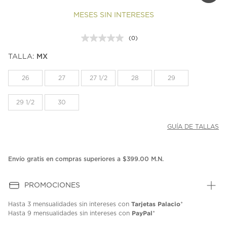
MESES SIN INTERESES
(0)
Sin
puntuación.
TALLA:
MX
Enlace
en
la
26
27
27 1/2
28
29
misma
página.
29 1/2
30
GUÍA DE TALLAS
Envío gratis en compras superiores a $399.00 M.N.
PROMOCIONES
Tarjetas Palacio
Hasta
3 mensualidades
sin intereses con
*
PayPal
Hasta
9 mensualidades
sin intereses con
*