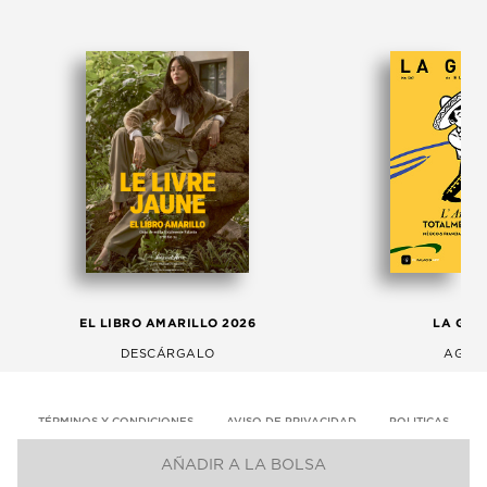
EL LIBRO AMARILLO 2026
LA GAC
DESCÁRGALO
AGOS
TÉRMINOS Y CONDICIONES
AVISO DE PRIVACIDAD
POLITICAS
AÑADIR A LA BOLSA