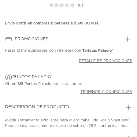
(0)
Sin
puntuación.
Enlace
en
Envío gratis en compras superiores a $399.00 M.N.
la
misma
página.
PROMOCIONES
Tarjetas Palacio
Hasta
12 mensualidades
con intereses con
*
DETALLE DE PROMOCIONES
PUNTOS PALACIO
Obtén
125
Puntos Palacio con esta compra.
TÉRMINOS Y CONDICIONES
DESCRIPCIÓN DE PRODUCTO
Aveda Tratamiento exfoliante para cuero cabelludo Scalp Solutions;
Reduce instantáneamente exceso de sebo un 76%, contaminación...