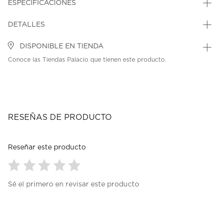
ESPECIFICACIONES
DETALLES
DISPONIBLE EN TIENDA
Conoce las Tiendas Palacio que tienen este producto.
RESEÑAS DE PRODUCTO
Reseñar este producto
Seleccionar
Seleccionar
Seleccionar
Seleccionar
Seleccionar
Sé el primero en revisar este producto
para
para
para
para
para
calificar
calificar
calificar
calificar
calificar
el
el
el
el
el
artículo
artículo
artículo
artículo
artículo