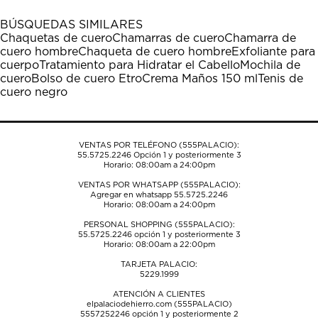
con
con
con
con
con
1
2
3
4
5
BÚSQUEDAS SIMILARES
estrella
estrellas.
estrellas.
estrellas.
estrellas.
Chaquetas de cuero
Chamarras de cuero
Chamarra de
Esta
Esta
Esta
Esta
Esta
cuero hombre
Chaqueta de cuero hombre
Exfoliante para
acción
acción
acción
acción
acción
cuerpo
Tratamiento para Hidratar el Cabello
Mochila de
abrirá
abrirá
abrirá
abrirá
abrirá
cuero
Bolso de cuero Etro
Crema Maños 150 ml
Tenis de
el
el
el
el
el
cuero negro
formulario
formulario
formulario
formulario
formulario
de
de
de
de
de
envío.
envío.
envío.
envío.
envío.
VENTAS POR TELÉFONO (555PALACIO):
55.5725.2246
Opción 1 y posteriormente 3
Horario: 08:00am a 24:00pm
VENTAS POR WHATSAPP (555PALACIO):
Agregar en whatsapp 55.5725.2246
Horario: 08:00am a 24:00pm
PERSONAL SHOPPING (555PALACIO):
55.5725.2246
opción 1 y posteriormente 3
Horario: 08:00am a 22:00pm
TARJETA PALACIO:
5229.1999
ATENCIÓN A CLIENTES
elpalaciodehierro.com (555PALACIO)
5557252246
opción 1 y posteriormente 2