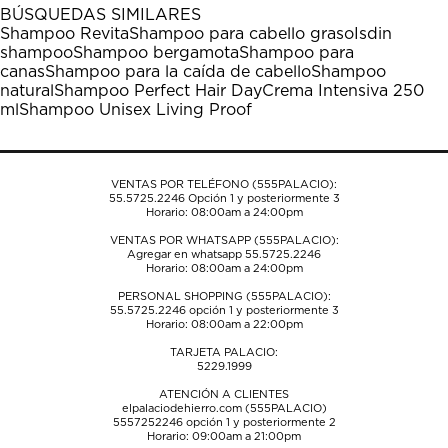
1
2
3
4
5
BÚSQUEDAS SIMILARES
estrella
estrellas.
estrellas.
estrellas.
estrellas.
Shampoo Revita
Shampoo para cabello graso
Isdin
Esta
Esta
Esta
Esta
Esta
shampoo
Shampoo bergamota
Shampoo para
acción
acción
acción
acción
acción
canas
Shampoo para la caída de cabello
Shampoo
abrirá
abrirá
abrirá
abrirá
abrirá
natural
Shampoo Perfect Hair Day
Crema Intensiva 250
el
el
el
el
el
ml
Shampoo Unisex Living Proof
formulario
formulario
formulario
formulario
formulario
de
de
de
de
de
envío.
envío.
envío.
envío.
envío.
VENTAS POR TELÉFONO (555PALACIO):
55.5725.2246
Opción 1 y posteriormente 3
Horario: 08:00am a 24:00pm
VENTAS POR WHATSAPP (555PALACIO):
Agregar en whatsapp 55.5725.2246
Horario: 08:00am a 24:00pm
PERSONAL SHOPPING (555PALACIO):
55.5725.2246
opción 1 y posteriormente 3
Horario: 08:00am a 22:00pm
TARJETA PALACIO:
5229.1999
ATENCIÓN A CLIENTES
elpalaciodehierro.com (555PALACIO)
5557252246
opción 1 y posteriormente 2
Horario: 09:00am a 21:00pm