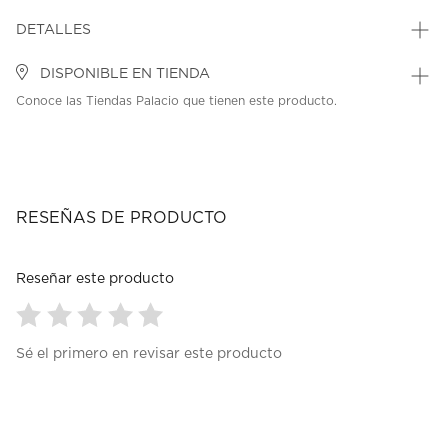
DETALLES
DISPONIBLE EN TIENDA
Conoce las Tiendas Palacio que tienen este producto.
RESEÑAS DE PRODUCTO
Reseñar este producto
Seleccionar
Seleccionar
Seleccionar
Seleccionar
Seleccionar
Sé el primero en revisar este producto
para
para
para
para
para
calificar
calificar
calificar
calificar
calificar
el
el
el
el
el
artículo
artículo
artículo
artículo
artículo
con
con
con
con
con