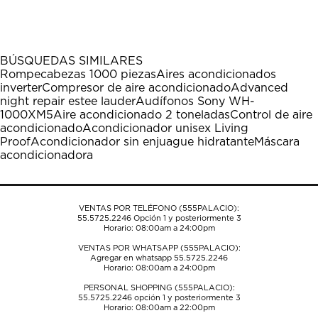
el
el
el
el
el
artículo
artículo
artículo
artículo
artículo
con
con
con
con
con
1
2
3
4
5
BÚSQUEDAS SIMILARES
estrella
estrellas.
estrellas.
estrellas.
estrellas.
Rompecabezas 1000 piezas
Aires acondicionados
Esta
Esta
Esta
Esta
Esta
inverter
Compresor de aire acondicionado
Advanced
acción
acción
acción
acción
acción
night repair estee lauder
Audífonos Sony WH-
abrirá
abrirá
abrirá
abrirá
abrirá
1000XM5
Aire acondicionado 2 toneladas
Control de aire
el
el
el
el
el
acondicionado
Acondicionador unisex Living
formulario
formulario
formulario
formulario
formulario
Proof
Acondicionador sin enjuague hidratante
Máscara
de
de
de
de
de
acondicionadora
envío.
envío.
envío.
envío.
envío.
VENTAS POR TELÉFONO (555PALACIO):
55.5725.2246
Opción 1 y posteriormente 3
Horario: 08:00am a 24:00pm
VENTAS POR WHATSAPP (555PALACIO):
Agregar en whatsapp 55.5725.2246
Horario: 08:00am a 24:00pm
PERSONAL SHOPPING (555PALACIO):
55.5725.2246
opción 1 y posteriormente 3
Horario: 08:00am a 22:00pm