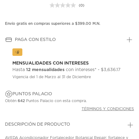
(0)
Sin
puntuación.
Enlace
en
Envío gratis en compras superiores a $399.00 M.N.
la
misma
página.
PAGA CON ESTILO
MENSUALIDADES CON INTERESES
12 mensualidades
Hasta
con intereses* - $3,636.17
Vigencia del 1 de Marzo al 31 de Diciembre
PUNTOS PALACIO
Obtén
642
Puntos Palacio con esta compra.
TÉRMINOS Y CONDICIONES
DESCRIPCIÓN DE PRODUCTO
AVEDA Acondicionador Fortalecedor Botanical Repair; fortalece y