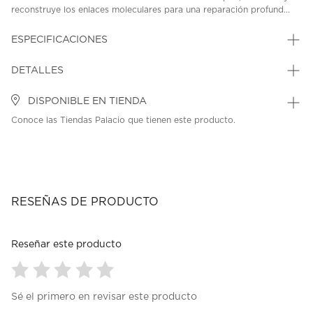
reconstruye los enlaces moleculares para una reparación profund...
ESPECIFICACIONES
DETALLES
DISPONIBLE EN TIENDA
Conoce las Tiendas Palacio que tienen este producto.
RESEÑAS DE PRODUCTO
Reseñar este producto
Seleccionar
Seleccionar
Seleccionar
Seleccionar
Seleccionar
Sé el primero en revisar este producto
para
para
para
para
para
calificar
calificar
calificar
calificar
calificar