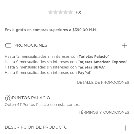
(0)
Sin
puntuación.
Enlace
en
Envío gratis en compras superiores a $399.00 M.N.
la
misma
página.
PROMOCIONES
Tarjetas Palacio
Hasta
12 mensualidades
sin intereses con
*
Tarjetas American Express
Hasta
9 mensualidades
sin intereses con
*
Tarjetas BBVA
Hasta
9 mensualidades
sin intereses con
*
PayPal
Hasta
9 mensualidades
sin intereses con
*
DETALLE DE PROMOCIONES
PUNTOS PALACIO
Obtén
47
Puntos Palacio con esta compra.
TÉRMINOS Y CONDICIONES
DESCRIPCIÓN DE PRODUCTO