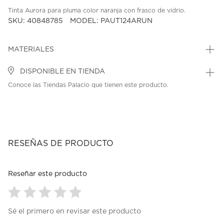
Tinta Aurora para pluma color naranja con frasco de vidrio.
SKU: 40848785
MODEL: PAUT124ARUN
MATERIALES
DISPONIBLE EN TIENDA
Conoce las Tiendas Palacio que tienen este producto.
RESEÑAS DE PRODUCTO
Reseñar este producto
Seleccionar
Seleccionar
Seleccionar
Seleccionar
Seleccionar
Sé el primero en revisar este producto
para
para
para
para
para
calificar
calificar
calificar
calificar
calificar