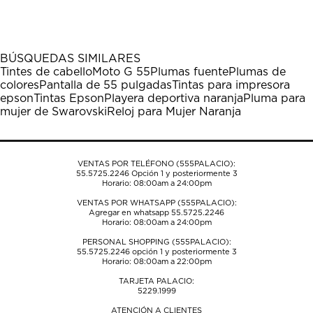
el
el
el
el
el
artículo
artículo
artículo
artículo
artículo
con
con
con
con
con
1
2
3
4
5
BÚSQUEDAS SIMILARES
estrella
estrellas.
estrellas.
estrellas.
estrellas.
Tintes de cabello
Moto G 55
Plumas fuente
Plumas de
Esta
Esta
Esta
Esta
Esta
colores
Pantalla de 55 pulgadas
Tintas para impresora
acción
acción
acción
acción
acción
epson
Tintas Epson
Playera deportiva naranja
Pluma para
abrirá
abrirá
abrirá
abrirá
abrirá
mujer de Swarovski
Reloj para Mujer Naranja
el
el
el
el
el
formulario
formulario
formulario
formulario
formulario
de
de
de
de
de
envío.
envío.
envío.
envío.
envío.
VENTAS POR TELÉFONO (555PALACIO):
55.5725.2246
Opción 1 y posteriormente 3
Horario: 08:00am a 24:00pm
VENTAS POR WHATSAPP (555PALACIO):
Agregar en whatsapp 55.5725.2246
Horario: 08:00am a 24:00pm
PERSONAL SHOPPING (555PALACIO):
55.5725.2246
opción 1 y posteriormente 3
Horario: 08:00am a 22:00pm
TARJETA PALACIO:
5229.1999
ATENCIÓN A CLIENTES