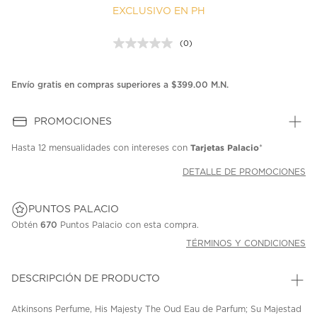
EXCLUSIVO EN PH
(0)
Sin
puntuación.
Enlace
en
Envío gratis en compras superiores a $399.00 M.N.
la
misma
página.
PROMOCIONES
Tarjetas Palacio
Hasta
12 mensualidades
con intereses con
*
DETALLE DE PROMOCIONES
PUNTOS PALACIO
Obtén
670
Puntos Palacio con esta compra.
TÉRMINOS Y CONDICIONES
DESCRIPCIÓN DE PRODUCTO
Atkinsons Perfume, His Majesty The Oud Eau de Parfum; Su Majestad