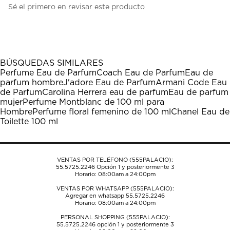
Sé el primero en revisar este producto
para
para
para
para
para
calificar
calificar
calificar
calificar
calificar
el
el
el
el
el
artículo
artículo
artículo
artículo
artículo
con
con
con
con
con
1
2
3
4
5
BÚSQUEDAS SIMILARES
estrella
estrellas.
estrellas.
estrellas.
estrellas.
Perfume Eau de Parfum
Coach Eau de Parfum
Eau de
Esta
Esta
Esta
Esta
Esta
parfum hombre
J'adore Eau de Parfum
Armani Code Eau
acción
acción
acción
acción
acción
de Parfum
Carolina Herrera eau de parfum
Eau de parfum
abrirá
abrirá
abrirá
abrirá
abrirá
mujer
Perfume Montblanc de 100 ml para
el
el
el
el
el
Hombre
Perfume floral femenino de 100 ml
Chanel Eau de
formulario
formulario
formulario
formulario
formulario
Toilette 100 ml
de
de
de
de
de
envío.
envío.
envío.
envío.
envío.
VENTAS POR TELÉFONO (555PALACIO):
55.5725.2246
Opción 1 y posteriormente 3
Horario: 08:00am a 24:00pm
VENTAS POR WHATSAPP (555PALACIO):
Agregar en whatsapp 55.5725.2246
Horario: 08:00am a 24:00pm
PERSONAL SHOPPING (555PALACIO):
55.5725.2246
opción 1 y posteriormente 3