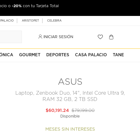
-20%
ocio o
con tu Tarjeta Total
 PALACIO
ARISTOPET
CELEBRA
INICIAR SESIÓN
ÓNICA
GOURMET
DEPORTES
CASA PALACIO
TANE
ASUS
Laptop, Zenbook Duo, 14", Intel Core Ultra 9,
RAM 32 GB, 2 TB SSD
$60,191.24
$79,199.00
Disponible
MESES SIN INTERESES