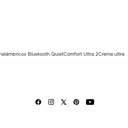
nalámbricos Bluetooth QuietComfort Ultra 2
Crema ultra
f
i
p
y