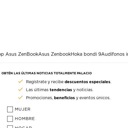
op Asus ZenBook
Asus Zenbook
Hoka bondi 9
Audífonos i
OBTÉN LAS ÚLTIMAS NOTICIAS TOTALMENTE PALACIO
descuentos especiales
Regístrate y recibe
.
tendencias
Las últimas
y noticias.
beneficios
Promociones,
y eventos únicos.
MUJER
HOMBRE