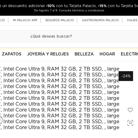
-10%
-15%
de un descuento adicional
con tu Tarjeta Palacio,
con tu Tarjeta S
De Agosto 7 al 9. Consulta términos y condiciones
CIO
MI PALACIO APP
SEGUROS PALACIO
GASTRONOMÍA PALACIO
VIAJES
ZAPATOS
JOYERÍA Y RELOJES
BELLEZA
HOGAR
ELECTR
-24%