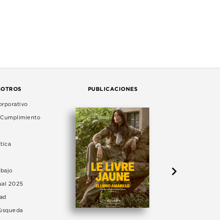
SOTROS
PUBLICACIONES
rporativo
e Cumplimiento
tica
abajo
ual 2025
dad
Búsqueda