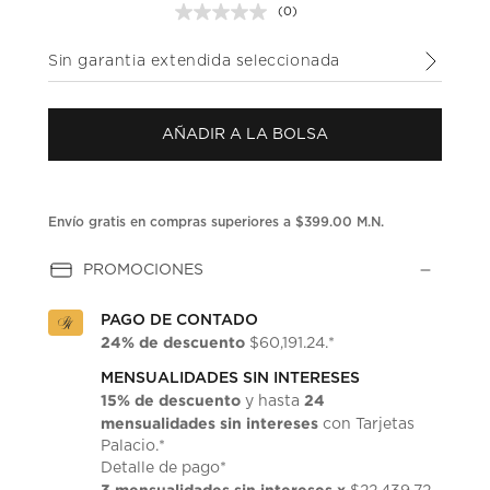
(0)
Sin
puntuación.
Enlace
Sin garantia extendida seleccionada
en
la
misma
página.
AÑADIR A LA BOLSA
Envío gratis en compras superiores a $399.00 M.N.
PROMOCIONES
PAGO DE CONTADO
24% de descuento
$60,191.24.*
MENSUALIDADES SIN INTERESES
15% de descuento
24
y hasta
mensualidades sin intereses
con Tarjetas
Palacio.*
Detalle de pago*
3 mensualidades sin intereses x