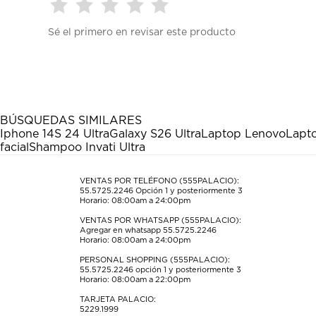
Seleccionar
Seleccionar
Seleccionar
Seleccionar
Seleccionar
Sé el primero en revisar este producto
para
para
para
para
para
calificar
calificar
calificar
calificar
calificar
el
el
el
el
el
artículo
artículo
artículo
artículo
artículo
con
con
con
con
con
1
2
3
4
5
estrella
estrellas.
estrellas.
estrellas.
estrellas.
BÚSQUEDAS SIMILARES
Esta
Esta
Esta
Esta
Esta
Iphone 14
S 24 Ultra
Galaxy S26 Ultra
Laptop Lenovo
Lapt
acción
acción
acción
acción
acción
facial
Shampoo Invati Ultra
abrirá
abrirá
abrirá
abrirá
abrirá
el
el
el
el
el
formulario
formulario
formulario
formulario
formulario
VENTAS POR TELÉFONO (555PALACIO):
55.5725.2246
Opción 1 y posteriormente 3
de
de
de
de
de
Horario: 08:00am a 24:00pm
envío.
envío.
envío.
envío.
envío.
VENTAS POR WHATSAPP (555PALACIO):
Agregar en whatsapp 55.5725.2246
Horario: 08:00am a 24:00pm
PERSONAL SHOPPING (555PALACIO):
55.5725.2246
opción 1 y posteriormente 3
Horario: 08:00am a 22:00pm
TARJETA PALACIO:
5229.1999