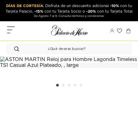
Ir
Ir
DÍAS DE CORTESÍA
-10%
. Disfruta de un descuento adicional
con tu
al
al
-15%
-20%
Tarjeta Palacio,
con tu Tarjeta Socio o
con tu Tarjeta Total
contenido
contenido
De Agosto 7 al 9. Consulta términos y condiciones
principal
de
pie
MIS
de
PEDIDOS
página
FAVORITOS
PERFIL
DIRECCIONES
MÉTODOS
DE PAGO
CERRAR
SESIÓN