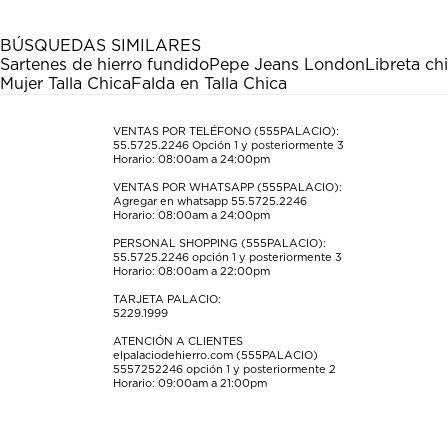
1
2
3
4
5
estrella
estrellas.
estrellas.
estrellas.
estrellas.
BÚSQUEDAS SIMILARES
Esta
Esta
Esta
Esta
Esta
Sartenes de hierro fundido
Pepe Jeans London
Libreta ch
acción
acción
acción
acción
acción
Mujer Talla Chica
Falda en Talla Chica
abrirá
abrirá
abrirá
abrirá
abrirá
el
el
el
el
el
formulario
formulario
formulario
formulario
formulario
VENTAS POR TELÉFONO (555PALACIO):
55.5725.2246
Opción 1 y posteriormente 3
de
de
de
de
de
Horario: 08:00am a 24:00pm
envío.
envío.
envío.
envío.
envío.
VENTAS POR WHATSAPP (555PALACIO):
Agregar en whatsapp 55.5725.2246
Horario: 08:00am a 24:00pm
PERSONAL SHOPPING (555PALACIO):
55.5725.2246
opción 1 y posteriormente 3
Horario: 08:00am a 22:00pm
TARJETA PALACIO:
5229.1999
ATENCIÓN A CLIENTES
elpalaciodehierro.com (555PALACIO)
5557252246
opción 1 y posteriormente 2
Horario: 09:00am a 21:00pm