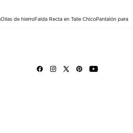
a
Ollas de hierro
Falda Recta en Talle Chico
Pantalón para
f
i
p
y