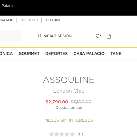
 Palacio
 PALACIO
ARISTOPET
CELEBRA
INICIAR SESIÓN
ÓNICA
GOURMET
DEPORTES
CASA PALACIO
TANE
ASSOULINE
London Chic
$2,790.00
$3,100.00
Quedan pocos
MESES SIN INTERESES
(0)
Sin