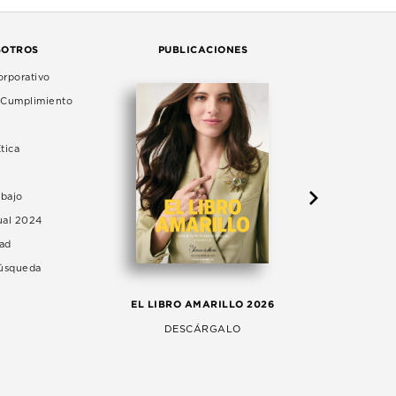
SOTROS
PUBLICACIONES
rporativo
e Cumplimiento
tica
abajo
ual 2024
dad
Búsqueda
LA 
EL LIBRO AMARILLO 2026
AG
DESCÁRGALO