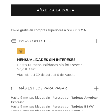
puntuación.
Enlace
AÑADIR A LA BOLSA
en
la
misma
página.
Envío gratis en compras superiores a $399.00 M.N.
PAGA CON ESTILO
MENSUALIDADES SIN INTERESES
12
Hasta
mensualidades sin intereses* -
$2,790.00*
Vigencia del 30 de Julio al 6 de Agosto
MÁS ESTILOS PARA PAGAR
Tarjetas American
Hasta
9 mensualidades
sin intereses con
Express
*
Tarjetas BBVA
Hasta
9 mensualidades
sin intereses con
*
PayPal
Hasta
9 mensualidades
sin intereses con
*