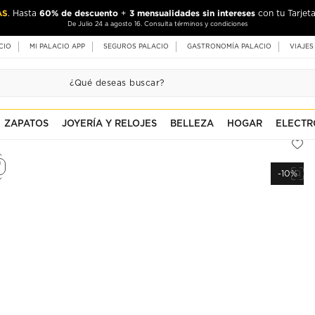
AS
60% de descuento
3 mensualidades sin intereses
. Hasta
+
con tu Tarjeta
De Julio 24 a agosto 16. Consulta términos y condiciones
CIO
MI PALACIO APP
SEGUROS PALACIO
GASTRONOMÍA PALACIO
VIAJES
ZAPATOS
JOYERÍA Y RELOJES
BELLEZA
HOGAR
ELECTR
-10%