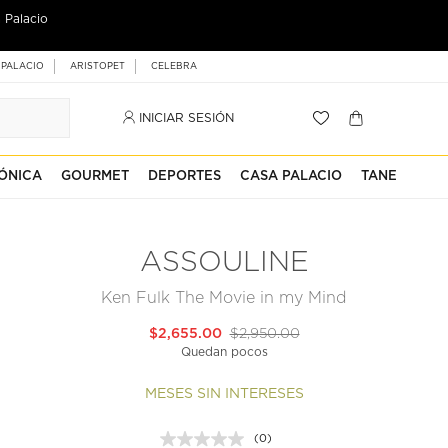
 Palacio
 PALACIO
ARISTOPET
CELEBRA
INICIAR SESIÓN
ÓNICA
GOURMET
DEPORTES
CASA PALACIO
TANE
ASSOULINE
Ken Fulk The Movie in my Mind
$2,655.00
$2,950.00
Quedan pocos
MESES SIN INTERESES
(0)
Sin