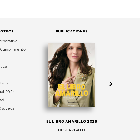
SOTROS
PUBLICACIONES
rporativo
e Cumplimiento
tica
abajo
ual 2024
dad
Búsqueda
LA 
EL LIBRO AMARILLO 2026
AG
DESCÁRGALO