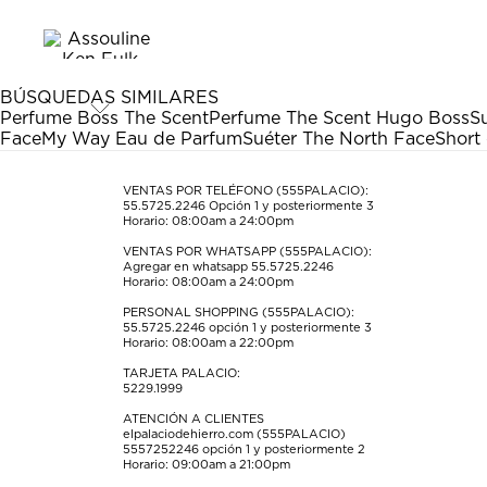
el
el
el
el
el
artículo
artículo
artículo
artículo
artículo
con
con
con
con
con
1
2
3
4
5
estrella
estrellas.
estrellas.
estrellas.
estrellas.
BÚSQUEDAS SIMILARES
Esta
Esta
Esta
Esta
Esta
Perfume Boss The Scent
Perfume The Scent Hugo Boss
S
acción
acción
acción
acción
acción
Face
My Way Eau de Parfum
Suéter The North Face
Short
abrirá
abrirá
abrirá
abrirá
abrirá
el
el
el
el
el
formulario
formulario
formulario
formulario
formulario
VENTAS POR TELÉFONO (555PALACIO):
55.5725.2246
Opción 1 y posteriormente 3
de
de
de
de
de
Horario: 08:00am a 24:00pm
envío.
envío.
envío.
envío.
envío.
VENTAS POR WHATSAPP (555PALACIO):
Agregar en whatsapp 55.5725.2246
Horario: 08:00am a 24:00pm
PERSONAL SHOPPING (555PALACIO):
55.5725.2246
opción 1 y posteriormente 3
Horario: 08:00am a 22:00pm
TARJETA PALACIO:
5229.1999
ATENCIÓN A CLIENTES
elpalaciodehierro.com (555PALACIO)
5557252246
opción 1 y posteriormente 2
Horario: 09:00am a 21:00pm