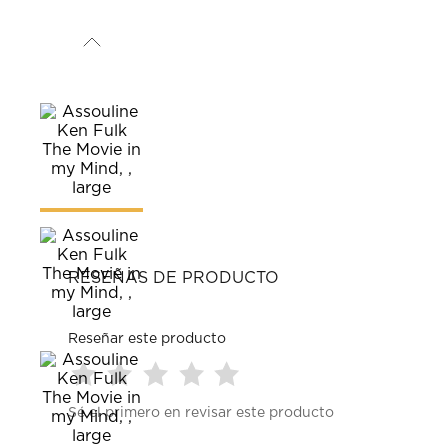
RESEÑAS DE PRODUCTO
Reseñar este producto
Seleccionar
Seleccionar
Seleccionar
Seleccionar
Seleccionar
Sé el primero en revisar este producto
para
para
para
para
para
calificar
calificar
calificar
calificar
calificar