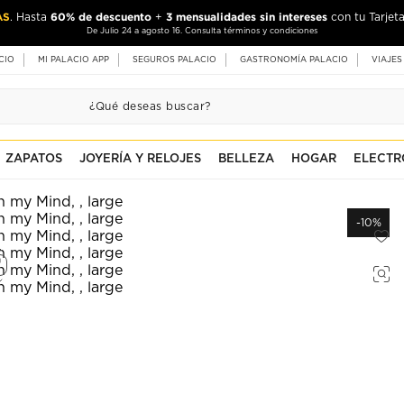
AS
60% de descuento
3 mensualidades sin intereses
. Hasta
+
con tu Tarjeta
De Julio 24 a agosto 16. Consulta términos y condiciones
CIO
MI PALACIO APP
SEGUROS PALACIO
GASTRONOMÍA PALACIO
VIAJES
ZAPATOS
JOYERÍA Y RELOJES
BELLEZA
HOGAR
ELECTR
-10%