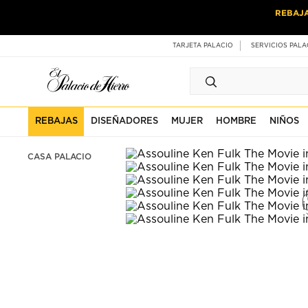
Ir
Ir
REBAJ
al
al
contenido
contenido
principal
de
TARJETA PALACIO
SERVICIOS PALA
pie
de
página
REBAJAS
DISEÑADORES
MUJER
HOMBRE
NIÑOS
CASA PALACIO