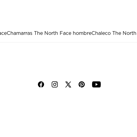
ace
Chamarras The North Face hombre
Chaleco The North
f
i
p
y