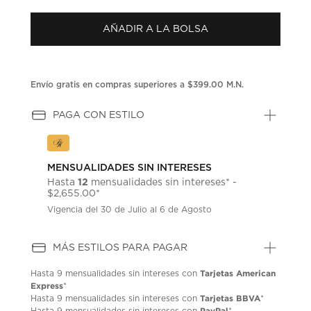
puntuación.
Enlace
AÑADIR A LA BOLSA
en
la
misma
página.
Envío gratis en compras superiores a $399.00 M.N.
PAGA CON ESTILO
MENSUALIDADES SIN INTERESES
12
Hasta
mensualidades sin intereses* -
$2,655.00*
Vigencia del 30 de Julio al 6 de Agosto
MÁS ESTILOS PARA PAGAR
Tarjetas American
Hasta
9 mensualidades
sin intereses con
Express
*
Tarjetas BBVA
Hasta
9 mensualidades
sin intereses con
*
PayPal
Hasta
9 mensualidades
sin intereses con
*