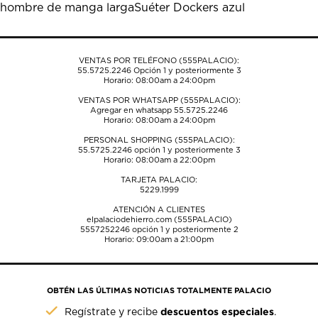
hombre de manga larga
Suéter Dockers azul
abrirá
abrirá
abrirá
abrirá
abrirá
el
el
el
el
el
formulario
formulario
formulario
formulario
formulario
de
de
de
de
de
VENTAS POR TELÉFONO (555PALACIO):
envío.
envío.
envío.
envío.
envío.
55.5725.2246
Opción 1 y posteriormente 3
Horario: 08:00am a 24:00pm
VENTAS POR WHATSAPP (555PALACIO):
Agregar en whatsapp 55.5725.2246
Horario: 08:00am a 24:00pm
PERSONAL SHOPPING (555PALACIO):
55.5725.2246
opción 1 y posteriormente 3
Horario: 08:00am a 22:00pm
TARJETA PALACIO:
5229.1999
ATENCIÓN A CLIENTES
elpalaciodehierro.com (555PALACIO)
5557252246
opción 1 y posteriormente 2
Horario: 09:00am a 21:00pm
OBTÉN LAS ÚLTIMAS NOTICIAS TOTALMENTE PALACIO
descuentos especiales
Regístrate y recibe
.