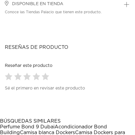
DISPONIBLE EN TIENDA
Conoce las Tiendas Palacio que tienen este producto.
RESEÑAS DE PRODUCTO
Reseñar este producto
Seleccionar
Seleccionar
Seleccionar
Seleccionar
Seleccionar
Sé el primero en revisar este producto
para
para
para
para
para
calificar
calificar
calificar
calificar
calificar
el
el
el
el
el
artículo
artículo
artículo
artículo
artículo
con
con
con
con
con
1
2
3
4
5
BÚSQUEDAS SIMILARES
estrella
estrellas.
estrellas.
estrellas.
estrellas.
Perfume Bond 9 Dubai
Acondicionador Bond
Esta
Esta
Esta
Esta
Esta
Building
Camisa blanca Dockers
Camisa Dockers para
acción
acción
acción
acción
acción