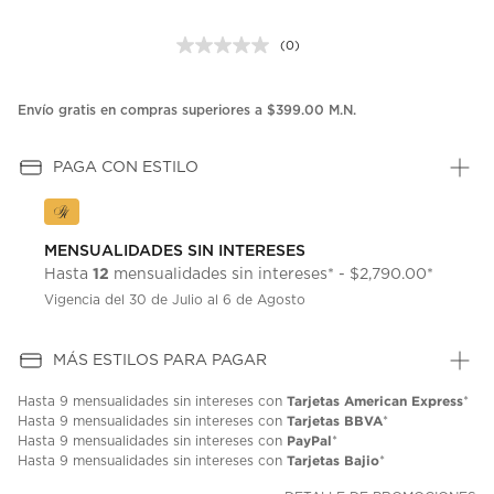
(0)
Sin
puntuación.
Enlace
en
Envío gratis en compras superiores a $399.00 M.N.
la
misma
página.
PAGA CON ESTILO
MENSUALIDADES SIN INTERESES
12
Hasta
mensualidades sin intereses* - $2,790.00*
Vigencia del 30 de Julio al 6 de Agosto
MÁS ESTILOS PARA PAGAR
Tarjetas American Express
Hasta
9 mensualidades
sin intereses con
*
Tarjetas BBVA
Hasta
9 mensualidades
sin intereses con
*
PayPal
Hasta
9 mensualidades
sin intereses con
*
Tarjetas Bajio
Hasta
9 mensualidades
sin intereses con
*