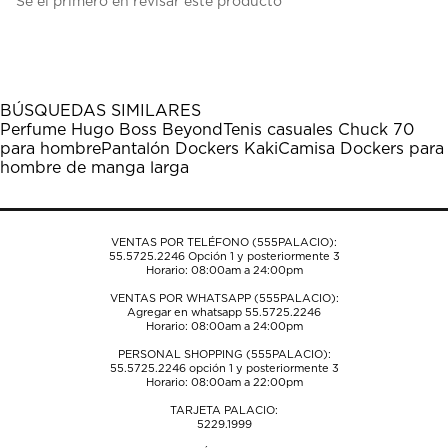
Sé el primero en revisar este producto
para
para
para
para
para
calificar
calificar
calificar
calificar
calificar
el
el
el
el
el
artículo
artículo
artículo
artículo
artículo
con
con
con
con
con
1
2
3
4
5
BÚSQUEDAS SIMILARES
estrella
estrellas.
estrellas.
estrellas.
estrellas.
Perfume Hugo Boss Beyond
Tenis casuales Chuck 70
Esta
Esta
Esta
Esta
Esta
para hombre
Pantalón Dockers Kaki
Camisa Dockers para
acción
acción
acción
acción
acción
hombre de manga larga
abrirá
abrirá
abrirá
abrirá
abrirá
el
el
el
el
el
formulario
formulario
formulario
formulario
formulario
de
de
de
de
de
VENTAS POR TELÉFONO (555PALACIO):
envío.
envío.
envío.
envío.
envío.
55.5725.2246
Opción 1 y posteriormente 3
Horario: 08:00am a 24:00pm
VENTAS POR WHATSAPP (555PALACIO):
Agregar en whatsapp 55.5725.2246
Horario: 08:00am a 24:00pm
PERSONAL SHOPPING (555PALACIO):
55.5725.2246
opción 1 y posteriormente 3
Horario: 08:00am a 22:00pm
TARJETA PALACIO:
5229.1999