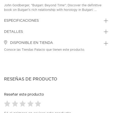
John Goldberger, "Bulgari: Beyond Time"; Discover the definitive
book on Bulgari’s rich relationship with horology in Bulgari: ...
ESPECIFICACIONES
DETALLES
DISPONIBLE EN TIENDA
Conoce las Tiendas Palacio que tienen este producto.
RESEÑAS DE PRODUCTO
Reseñar este producto
Seleccionar
Seleccionar
Seleccionar
Seleccionar
Seleccionar