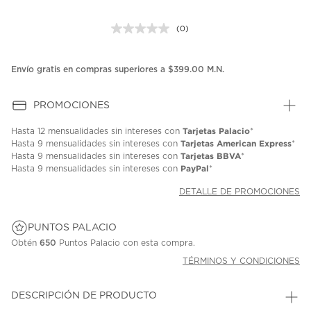
(0)
Sin
puntuación.
Enlace
en
Envío gratis en compras superiores a $399.00 M.N.
la
misma
página.
PROMOCIONES
Tarjetas Palacio
Hasta
12 mensualidades
sin intereses con
*
Tarjetas American Express
Hasta
9 mensualidades
sin intereses con
*
Tarjetas BBVA
Hasta
9 mensualidades
sin intereses con
*
PayPal
Hasta
9 mensualidades
sin intereses con
*
DETALLE DE PROMOCIONES
PUNTOS PALACIO
Obtén
650
Puntos Palacio con esta compra.
TÉRMINOS Y CONDICIONES
DESCRIPCIÓN DE PRODUCTO