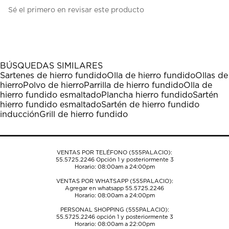
Seleccionar
Seleccionar
Seleccionar
Seleccionar
Seleccionar
Sé el primero en revisar este producto
para
para
para
para
para
calificar
calificar
calificar
calificar
calificar
el
el
el
el
el
artículo
artículo
artículo
artículo
artículo
con
con
con
con
con
1
2
3
4
5
BÚSQUEDAS SIMILARES
estrella
estrellas.
estrellas.
estrellas.
estrellas.
Sartenes de hierro fundido
Olla de hierro fundido
Ollas de
Esta
Esta
Esta
Esta
Esta
hierro
Polvo de hierro
Parrilla de hierro fundido
Olla de
acción
acción
acción
acción
acción
hierro fundido esmaltado
Plancha hierro fundido
Sartén
abrirá
abrirá
abrirá
abrirá
abrirá
hierro fundido esmaltado
Sartén de hierro fundido
el
el
el
el
el
inducción
Grill de hierro fundido
formulario
formulario
formulario
formulario
formulario
de
de
de
de
de
envío.
envío.
envío.
envío.
envío.
VENTAS POR TELÉFONO (555PALACIO):
55.5725.2246
Opción 1 y posteriormente 3
Horario: 08:00am a 24:00pm
VENTAS POR WHATSAPP (555PALACIO):
Agregar en whatsapp 55.5725.2246
Horario: 08:00am a 24:00pm
PERSONAL SHOPPING (555PALACIO):
55.5725.2246
opción 1 y posteriormente 3
Horario: 08:00am a 22:00pm