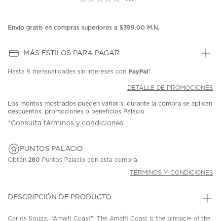
Sin
puntuación.
Enlace
en
Envío gratis en compras superiores a $399.00 M.N.
la
misma
página.
MÁS ESTILOS PARA PAGAR
PayPal
Hasta
9 mensualidades
sin intereses con
*
DETALLE DE PROMOCIONES
Los montos mostrados pueden variar si durante la compra se aplican
descuentos, promociones o beneficios Palacio
*Consulta términos y condiciones
PUNTOS PALACIO
Obtén
280
Puntos Palacio con esta compra.
TÉRMINOS Y CONDICIONES
DESCRIPCIÓN DE PRODUCTO
Carlos Souza, "Amalfi Coast"; The Amalfi Coast is the pinnacle of the