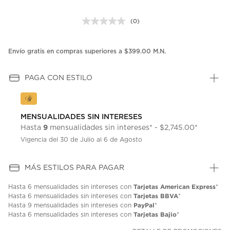
(0)
Sin
puntuación.
Enlace
en
Envío gratis en compras superiores a $399.00 M.N.
la
misma
página.
PAGA CON ESTILO
MENSUALIDADES SIN INTERESES
9
Hasta
mensualidades sin intereses* - $2,745.00*
Vigencia del 30 de Julio al 6 de Agosto
MÁS ESTILOS PARA PAGAR
Tarjetas American Express
Hasta
6 mensualidades
sin intereses con
*
Tarjetas BBVA
Hasta
6 mensualidades
sin intereses con
*
PayPal
Hasta
9 mensualidades
sin intereses con
*
Tarjetas Bajio
Hasta
6 mensualidades
sin intereses con
*