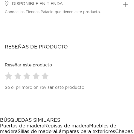
DISPONIBLE EN TIENDA
Conoce las Tiendas Palacio que tienen este producto.
RESEÑAS DE PRODUCTO
Reseñar este producto
Seleccionar
Seleccionar
Seleccionar
Seleccionar
Seleccionar
Sé el primero en revisar este producto
para
para
para
para
para
calificar
calificar
calificar
calificar
calificar
el
el
el
el
el
artículo
artículo
artículo
artículo
artículo
con
con
con
con
con
1
2
3
4
5
BÚSQUEDAS SIMILARES
estrella
estrellas.
estrellas.
estrellas.
estrellas.
Puertas de madera
Repisas de madera
Muebles de
Esta
Esta
Esta
Esta
Esta
madera
Sillas de madera
Lámparas para exteriores
Chapas
acción
acción
acción
acción
acción