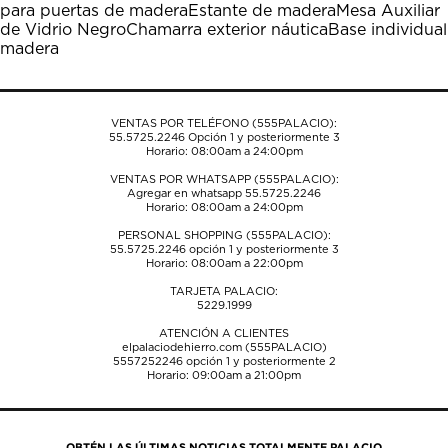
para puertas de madera
Estante de madera
Mesa Auxiliar
abrirá
abrirá
abrirá
abrirá
abrirá
de Vidrio Negro
Chamarra exterior náutica
Base individual
el
el
el
el
el
madera
formulario
formulario
formulario
formulario
formulario
de
de
de
de
de
envío.
envío.
envío.
envío.
envío.
VENTAS POR TELÉFONO (555PALACIO):
55.5725.2246
Opción 1 y posteriormente 3
Horario: 08:00am a 24:00pm
VENTAS POR WHATSAPP (555PALACIO):
Agregar en whatsapp 55.5725.2246
Horario: 08:00am a 24:00pm
PERSONAL SHOPPING (555PALACIO):
55.5725.2246
opción 1 y posteriormente 3
Horario: 08:00am a 22:00pm
TARJETA PALACIO:
5229.1999
ATENCIÓN A CLIENTES
elpalaciodehierro.com (555PALACIO)
5557252246
opción 1 y posteriormente 2
Horario: 09:00am a 21:00pm
OBTÉN LAS ÚLTIMAS NOTICIAS TOTALMENTE PALACIO