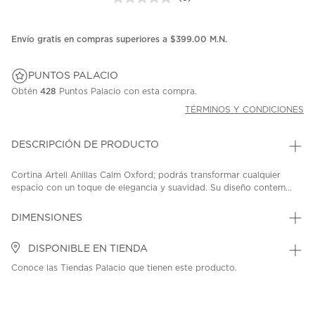
Sin
puntuación.
Enlace
en
Envío gratis en compras superiores a $399.00 M.N.
la
misma
página.
PUNTOS PALACIO
Obtén
428
Puntos Palacio con esta compra.
TÉRMINOS Y CONDICIONES
DESCRIPCIÓN DE PRODUCTO
Cortina Artell Anillas Calm Oxford; podrás transformar cualquier
espacio con un toque de elegancia y suavidad. Su diseño contem...
DIMENSIONES
DISPONIBLE EN TIENDA
Conoce las Tiendas Palacio que tienen este producto.