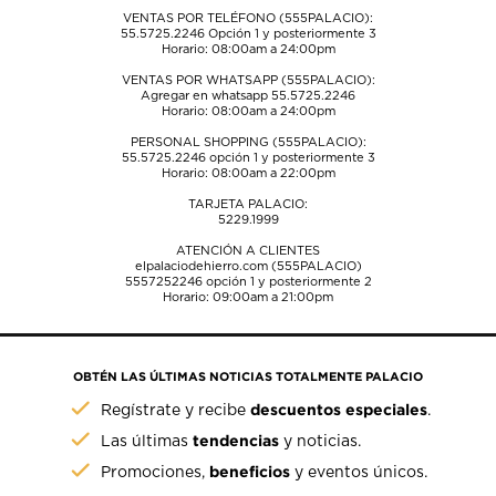
VENTAS POR TELÉFONO (555PALACIO):
55.5725.2246
Opción 1 y posteriormente 3
Horario: 08:00am a 24:00pm
VENTAS POR WHATSAPP (555PALACIO):
Agregar en whatsapp 55.5725.2246
Horario: 08:00am a 24:00pm
PERSONAL SHOPPING (555PALACIO):
55.5725.2246
opción 1 y posteriormente 3
Horario: 08:00am a 22:00pm
TARJETA PALACIO:
5229.1999
ATENCIÓN A CLIENTES
elpalaciodehierro.com (555PALACIO)
5557252246
opción 1 y posteriormente 2
Horario: 09:00am a 21:00pm
OBTÉN LAS ÚLTIMAS NOTICIAS TOTALMENTE PALACIO
descuentos especiales
Regístrate y recibe
.
tendencias
Las últimas
y noticias.
beneficios
Promociones,
y eventos únicos.