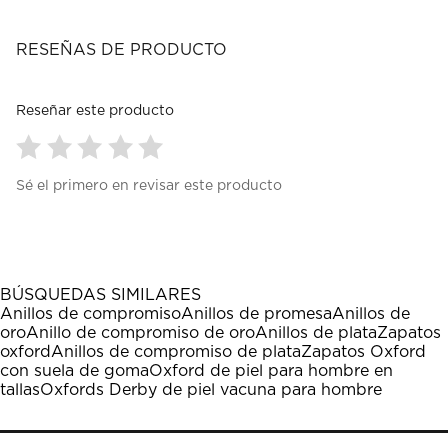
RESEÑAS DE PRODUCTO
Reseñar este producto
Seleccionar
Seleccionar
Seleccionar
Seleccionar
Seleccionar
Sé el primero en revisar este producto
para
para
para
para
para
calificar
calificar
calificar
calificar
calificar
el
el
el
el
el
artículo
artículo
artículo
artículo
artículo
con
con
con
con
con
1
2
3
4
5
BÚSQUEDAS SIMILARES
estrella
estrellas.
estrellas.
estrellas.
estrellas.
Anillos de compromiso
Anillos de promesa
Anillos de
Esta
Esta
Esta
Esta
Esta
oro
Anillo de compromiso de oro
Anillos de plata
Zapatos
acción
acción
acción
acción
acción
oxford
Anillos de compromiso de plata
Zapatos Oxford
abrirá
abrirá
abrirá
abrirá
abrirá
con suela de goma
Oxford de piel para hombre en
el
el
el
el
el
tallas
Oxfords Derby de piel vacuna para hombre
formulario
formulario
formulario
formulario
formulario
de
de
de
de
de
envío.
envío.
envío.
envío.
envío.