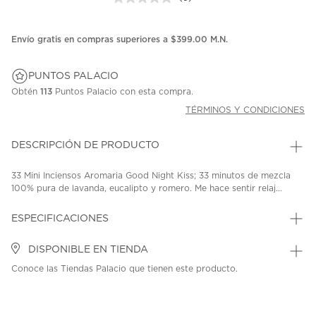
Sin
puntuación.
Enlace
en
Envío gratis en compras superiores a $399.00 M.N.
la
misma
página.
PUNTOS PALACIO
Obtén
113
Puntos Palacio con esta compra.
TÉRMINOS Y CONDICIONES
DESCRIPCIÓN DE PRODUCTO
33 Mini Inciensos Aromaria Good Night Kiss; 33 minutos de mezcla
100% pura de lavanda, eucalipto y romero. Me hace sentir relaj...
ESPECIFICACIONES
DISPONIBLE EN TIENDA
Conoce las Tiendas Palacio que tienen este producto.