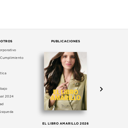
SOTROS
PUBLICACIONES
rporativo
e Cumplimiento
tica
abajo
ual 2024
dad
Búsqueda
LA 
EL LIBRO AMARILLO 2026
AG