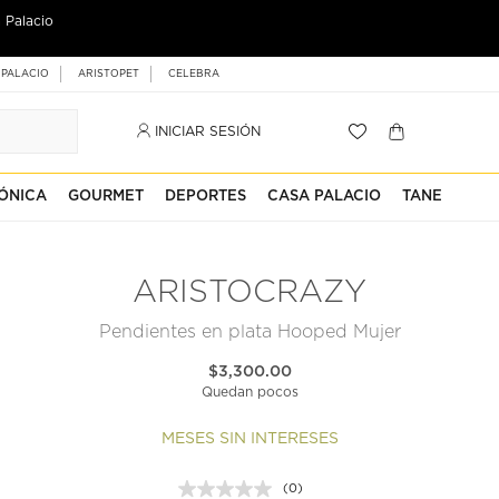
 Palacio
 PALACIO
ARISTOPET
CELEBRA
INICIAR SESIÓN
ÓNICA
GOURMET
DEPORTES
CASA PALACIO
TANE
ARISTOCRAZY
Pendientes en plata Hooped Mujer
$3,300.00
Quedan pocos
MESES SIN INTERESES
(0)
Sin