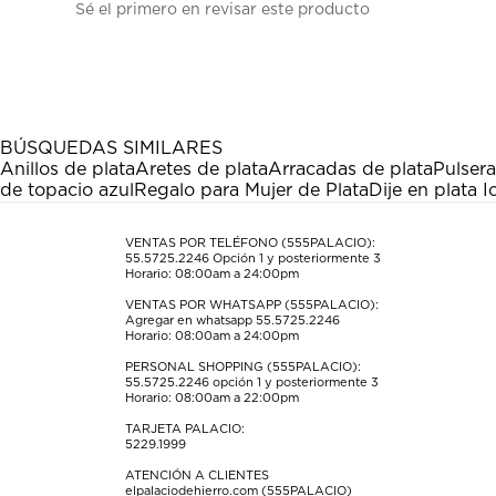
Sé el primero en revisar este producto
para
para
para
para
para
calificar
calificar
calificar
calificar
calificar
el
el
el
el
el
artículo
artículo
artículo
artículo
artículo
con
con
con
con
con
1
2
3
4
5
estrella
estrellas.
estrellas.
estrellas.
estrellas.
BÚSQUEDAS SIMILARES
Esta
Esta
Esta
Esta
Esta
Anillos de plata
Aretes de plata
Arracadas de plata
Pulsera
acción
acción
acción
acción
acción
de topacio azul
Regalo para Mujer de Plata
Dije en plata I
abrirá
abrirá
abrirá
abrirá
abrirá
el
el
el
el
el
formulario
formulario
formulario
formulario
formulario
VENTAS POR TELÉFONO (555PALACIO):
55.5725.2246
Opción 1 y posteriormente 3
de
de
de
de
de
Horario: 08:00am a 24:00pm
envío.
envío.
envío.
envío.
envío.
VENTAS POR WHATSAPP (555PALACIO):
Agregar en whatsapp 55.5725.2246
Horario: 08:00am a 24:00pm
PERSONAL SHOPPING (555PALACIO):
55.5725.2246
opción 1 y posteriormente 3
Horario: 08:00am a 22:00pm
TARJETA PALACIO:
5229.1999
ATENCIÓN A CLIENTES
elpalaciodehierro.com (555PALACIO)