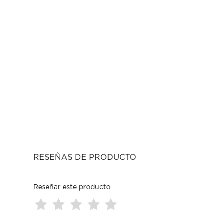
RESEÑAS DE PRODUCTO
Reseñar este producto
Seleccionar
Seleccionar
Seleccionar
Seleccionar
Seleccionar