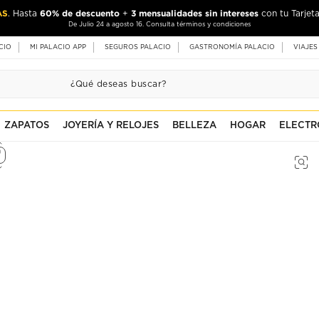
AS
60% de descuento
3 mensualidades sin intereses
. Hasta
+
con tu Tarjeta
De Julio 24 a agosto 16. Consulta términos y condiciones
CIO
MI PALACIO APP
SEGUROS PALACIO
GASTRONOMÍA PALACIO
VIAJES
ZAPATOS
JOYERÍA Y RELOJES
BELLEZA
HOGAR
ELECTR