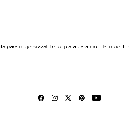
ata para mujer
Brazalete de plata para mujer
Pendientes
f
i
p
y