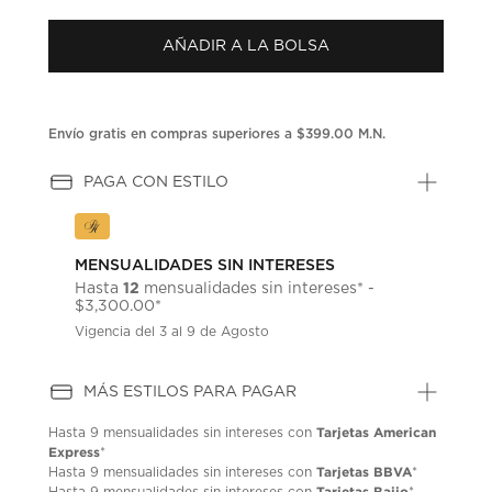
puntuación.
Enlace
AÑADIR A LA BOLSA
en
la
misma
página.
Envío gratis en compras superiores a $399.00 M.N.
PAGA CON ESTILO
MENSUALIDADES SIN INTERESES
12
Hasta
mensualidades sin intereses* -
$3,300.00*
Vigencia del 3 al 9 de Agosto
MÁS ESTILOS PARA PAGAR
Tarjetas American
Hasta
9 mensualidades
sin intereses con
Express
*
Tarjetas BBVA
Hasta
9 mensualidades
sin intereses con
*
Tarjetas Bajio
Hasta
9 mensualidades
sin intereses con
*