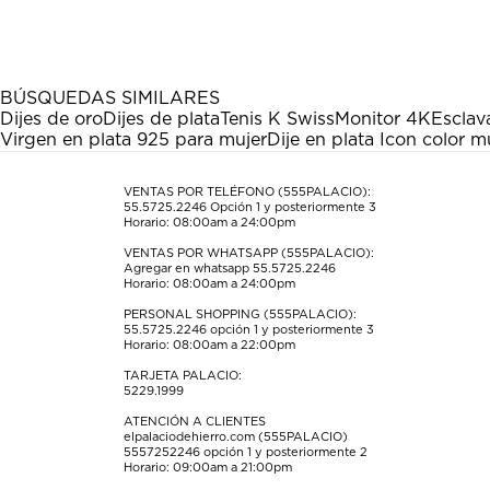
el
el
el
el
el
artículo
artículo
artículo
artículo
artículo
con
con
con
con
con
1
2
3
4
5
estrella
estrellas.
estrellas.
estrellas.
estrellas.
BÚSQUEDAS SIMILARES
Esta
Esta
Esta
Esta
Esta
Dijes de oro
Dijes de plata
Tenis K Swiss
Monitor 4K
Esclav
acción
acción
acción
acción
acción
Virgen en plata 925 para mujer
Dije en plata Icon color m
abrirá
abrirá
abrirá
abrirá
abrirá
el
el
el
el
el
formulario
formulario
formulario
formulario
formulario
VENTAS POR TELÉFONO (555PALACIO):
55.5725.2246
Opción 1 y posteriormente 3
de
de
de
de
de
Horario: 08:00am a 24:00pm
envío.
envío.
envío.
envío.
envío.
VENTAS POR WHATSAPP (555PALACIO):
Agregar en whatsapp 55.5725.2246
Horario: 08:00am a 24:00pm
PERSONAL SHOPPING (555PALACIO):
55.5725.2246
opción 1 y posteriormente 3
Horario: 08:00am a 22:00pm
TARJETA PALACIO:
5229.1999
ATENCIÓN A CLIENTES
elpalaciodehierro.com (555PALACIO)
5557252246
opción 1 y posteriormente 2
Horario: 09:00am a 21:00pm