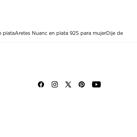
e plata
Aretes Nuanc en plata 925 para mujer
Dije de
f
i
p
y