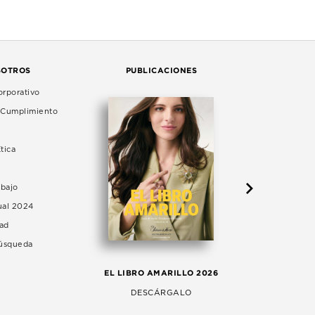
SOTROS
PUBLICACIONES
rporativo
e Cumplimiento
tica
abajo
ual 2024
dad
Búsqueda
LA 
EL LIBRO AMARILLO 2026
AG
DESCÁRGALO