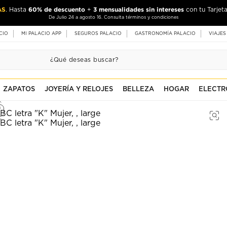
AS
60% de descuento
3 mensualidades sin intereses
. Hasta
+
con tu Tarjeta
De Julio 24 a agosto 16. Consulta términos y condiciones
CIO
MI PALACIO APP
SEGUROS PALACIO
GASTRONOMÍA PALACIO
VIAJES
ZAPATOS
JOYERÍA Y RELOJES
BELLEZA
HOGAR
ELECTR