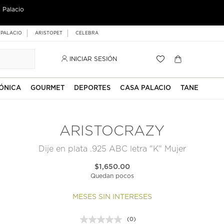
 Palacio
 PALACIO
ARISTOPET
CELEBRA
INICIAR SESIÓN
ÓNICA
GOURMET
DEPORTES
CASA PALACIO
TANE
ARISTOCRAZY
Dije en plata .925 ABC letra "K" Mujer
$1,650.00
Quedan pocos
MESES SIN INTERESES
(0)
Sin