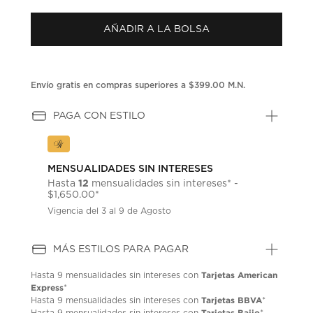
puntuación.
Enlace
AÑADIR A LA BOLSA
en
la
misma
página.
Envío gratis en compras superiores a $399.00 M.N.
PAGA CON ESTILO
MENSUALIDADES SIN INTERESES
12
Hasta
mensualidades sin intereses* -
$1,650.00*
Vigencia del 3 al 9 de Agosto
MÁS ESTILOS PARA PAGAR
Tarjetas American
Hasta
9 mensualidades
sin intereses con
Express
*
Tarjetas BBVA
Hasta
9 mensualidades
sin intereses con
*
Tarjetas Bajio
Hasta
9 mensualidades
sin intereses con
*