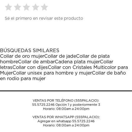
Seleccionar
Seleccionar
Seleccionar
Seleccionar
Seleccionar
Sé el primero en revisar este producto
para
para
para
para
para
calificar
calificar
calificar
calificar
calificar
el
el
el
el
el
artículo
artículo
artículo
artículo
artículo
con
con
con
con
con
1
2
3
4
5
BÚSQUEDAS SIMILARES
estrella
estrellas.
estrellas.
estrellas.
estrellas.
Collar de oro mujer
Collar de jade
Collar de plata
Esta
Esta
Esta
Esta
Esta
hombre
Collar de ambar
Cadena plata mujer
Collar
acción
acción
acción
acción
acción
letras
Collar con dijes
Collar con Cristales Multicolor para
abrirá
abrirá
abrirá
abrirá
abrirá
Mujer
Collar unisex para hombre y mujer
Collar de baño
el
el
el
el
el
en rodio para mujer
formulario
formulario
formulario
formulario
formulario
de
de
de
de
de
envío.
envío.
envío.
envío.
envío.
VENTAS POR TELÉFONO (555PALACIO):
55.5725.2246
Opción 1 y posteriormente 3
Horario: 08:00am a 24:00pm
VENTAS POR WHATSAPP (555PALACIO):
Agregar en whatsapp 55.5725.2246
Horario: 08:00am a 24:00pm