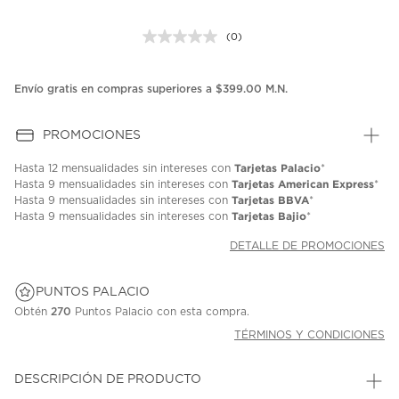
(0)
Sin
puntuación.
Enlace
en
Envío gratis en compras superiores a $399.00 M.N.
la
misma
página.
PROMOCIONES
Tarjetas Palacio
Hasta
12 mensualidades
sin intereses con
*
Tarjetas American Express
Hasta
9 mensualidades
sin intereses con
*
Tarjetas BBVA
Hasta
9 mensualidades
sin intereses con
*
Tarjetas Bajio
Hasta
9 mensualidades
sin intereses con
*
DETALLE DE PROMOCIONES
PUNTOS PALACIO
Obtén
270
Puntos Palacio con esta compra.
TÉRMINOS Y CONDICIONES
DESCRIPCIÓN DE PRODUCTO