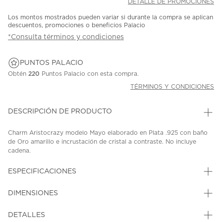
DETALLE DE PROMOCIONES
Los montos mostrados pueden variar si durante la compra se aplican
descuentos, promociones o beneficios Palacio
*Consulta términos y condiciones
PUNTOS PALACIO
Obtén
220
Puntos Palacio con esta compra.
TÉRMINOS Y CONDICIONES
DESCRIPCIÓN DE PRODUCTO
Charm Aristocrazy modelo Mayo elaborado en Plata .925 con baño
de Oro amarillo e incrustación de cristal a contraste. No incluye
cadena.
SKU: 45411937
MODEL: J06322-2N-EM
ESPECIFICACIONES
DIMENSIONES
DETALLES