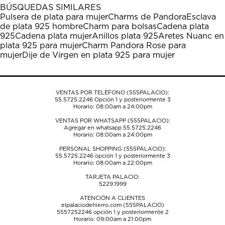
1
2
3
4
5
BÚSQUEDAS SIMILARES
estrella
estrellas.
estrellas.
estrellas.
estrellas.
Pulsera de plata para mujer
Charms de Pandora
Esclava
Esta
Esta
Esta
Esta
Esta
de plata 925 hombre
Charm para bolsas
Cadena plata
acción
acción
acción
acción
acción
925
Cadena plata mujer
Anillos plata 925
Aretes Nuanc en
abrirá
abrirá
abrirá
abrirá
abrirá
plata 925 para mujer
Charm Pandora Rose para
el
el
el
el
el
mujer
Dije de Virgen en plata 925 para mujer
formulario
formulario
formulario
formulario
formulario
de
de
de
de
de
envío.
envío.
envío.
envío.
envío.
VENTAS POR TELÉFONO (555PALACIO):
55.5725.2246
Opción 1 y posteriormente 3
Horario: 08:00am a 24:00pm
VENTAS POR WHATSAPP (555PALACIO):
Agregar en whatsapp 55.5725.2246
Horario: 08:00am a 24:00pm
PERSONAL SHOPPING (555PALACIO):
55.5725.2246
opción 1 y posteriormente 3
Horario: 08:00am a 22:00pm
TARJETA PALACIO:
5229.1999
ATENCIÓN A CLIENTES
elpalaciodehierro.com (555PALACIO)
5557252246
opción 1 y posteriormente 2
Horario: 09:00am a 21:00pm