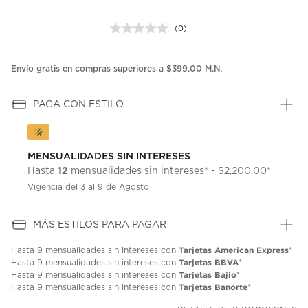
(0)
Sin
puntuación.
Enlace
en
Envío gratis en compras superiores a $399.00 M.N.
la
misma
página.
PAGA CON ESTILO
MENSUALIDADES SIN INTERESES
12
Hasta
mensualidades sin intereses* - $2,200.00*
Vigencia del 3 al 9 de Agosto
MÁS ESTILOS PARA PAGAR
Tarjetas American Express
Hasta
9 mensualidades
sin intereses con
*
Tarjetas BBVA
Hasta
9 mensualidades
sin intereses con
*
Tarjetas Bajio
Hasta
9 mensualidades
sin intereses con
*
Tarjetas Banorte
Hasta
9 mensualidades
sin intereses con
*