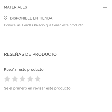
MATERIALES
DISPONIBLE EN TIENDA
Conoce las Tiendas Palacio que tienen este producto.
RESEÑAS DE PRODUCTO
Reseñar este producto
Seleccionar
Seleccionar
Seleccionar
Seleccionar
Seleccionar
Sé el primero en revisar este producto
para
para
para
para
para
calificar
calificar
calificar
calificar
calificar
el
el
el
el
el
artículo
artículo
artículo
artículo
artículo
con
con
con
con
con