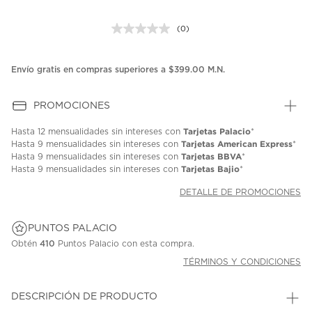
(0)
Sin
puntuación.
Enlace
en
Envío gratis en compras superiores a $399.00 M.N.
la
misma
página.
PROMOCIONES
Tarjetas Palacio
Hasta
12 mensualidades
sin intereses con
*
Tarjetas American Express
Hasta
9 mensualidades
sin intereses con
*
Tarjetas BBVA
Hasta
9 mensualidades
sin intereses con
*
Tarjetas Bajio
Hasta
9 mensualidades
sin intereses con
*
DETALLE DE PROMOCIONES
PUNTOS PALACIO
Obtén
410
Puntos Palacio con esta compra.
TÉRMINOS Y CONDICIONES
DESCRIPCIÓN DE PRODUCTO