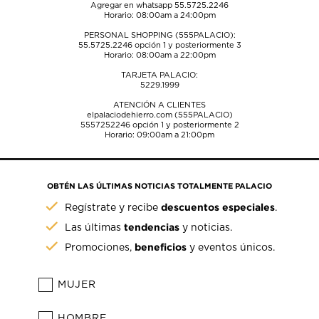
Agregar en whatsapp 55.5725.2246
Horario: 08:00am a 24:00pm
PERSONAL SHOPPING (555PALACIO):
55.5725.2246
opción 1 y posteriormente 3
Horario: 08:00am a 22:00pm
TARJETA PALACIO:
5229.1999
ATENCIÓN A CLIENTES
elpalaciodehierro.com (555PALACIO)
5557252246
opción 1 y posteriormente 2
Horario: 09:00am a 21:00pm
OBTÉN LAS ÚLTIMAS NOTICIAS TOTALMENTE PALACIO
descuentos especiales
Regístrate y recibe
.
tendencias
Las últimas
y noticias.
beneficios
Promociones,
y eventos únicos.
MUJER
HOMBRE