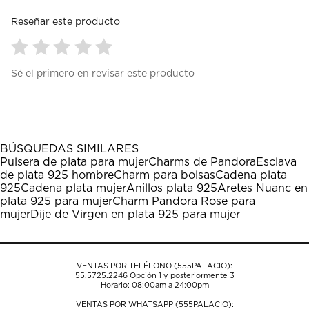
Reseñar este producto
Seleccionar
Seleccionar
Seleccionar
Seleccionar
Seleccionar
Sé el primero en revisar este producto
para
para
para
para
para
calificar
calificar
calificar
calificar
calificar
el
el
el
el
el
artículo
artículo
artículo
artículo
artículo
con
con
con
con
con
1
2
3
4
5
BÚSQUEDAS SIMILARES
estrella
estrellas.
estrellas.
estrellas.
estrellas.
Pulsera de plata para mujer
Charms de Pandora
Esclava
Esta
Esta
Esta
Esta
Esta
de plata 925 hombre
Charm para bolsas
Cadena plata
acción
acción
acción
acción
acción
925
Cadena plata mujer
Anillos plata 925
Aretes Nuanc en
abrirá
abrirá
abrirá
abrirá
abrirá
plata 925 para mujer
Charm Pandora Rose para
el
el
el
el
el
mujer
Dije de Virgen en plata 925 para mujer
formulario
formulario
formulario
formulario
formulario
de
de
de
de
de
envío.
envío.
envío.
envío.
envío.
VENTAS POR TELÉFONO (555PALACIO):
55.5725.2246
Opción 1 y posteriormente 3
Horario: 08:00am a 24:00pm
VENTAS POR WHATSAPP (555PALACIO):